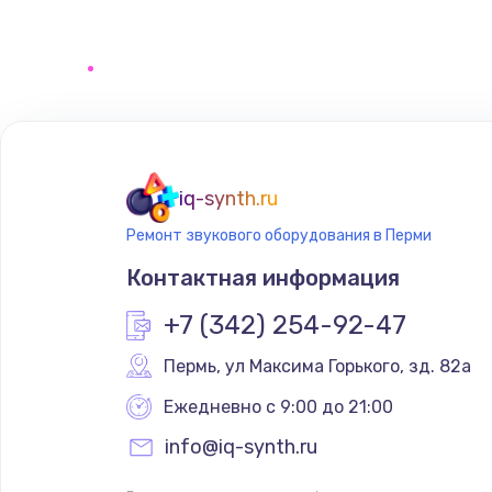
Замена регулятора режимов ко
Замена сенсорного датчика
Замена сигнальной лампы
Замена системной платы
iq-synth.ru
Ремонт звукового оборудования в Перми
Замена температурного датчик
Контактная информация
Замена электроконфорки
+7 (342) 254-92-47
Пермь
,
 ул Максима Горького, зд. 82а
Техобслуживание
Ежедневно с 9:00 до 21:00
Установка / подключение / дем
info@iq-synth.ru