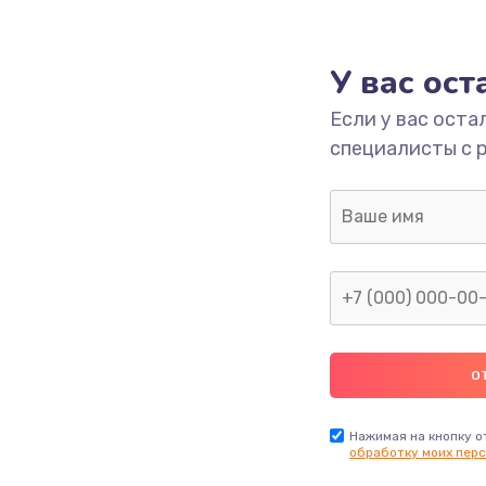
1000 руб.
Заказ
У вас ос
700 руб.
Заказ
Если у вас оста
специалисты с 
2500 руб.
Заказ
1400 руб.
Заказ
модуля
600 руб.
Заказ
1100 руб.
Заказ
900 руб.
Заказ
Нажимая на кнопку о
обработку моих перс