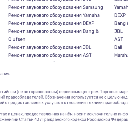
1400 руб.
Заказ
Ремонт звукового оборудования Samsung
Yama
Ремонт звукового оборудования Yamaha
DEXP
1400 руб.
Заказ
Ремонт звукового оборудования DEXP
Bang 
Ремонт звукового оборудования Bang &
JBL
580 руб.
Заказ
Olufsen
AST
Ремонт звукового оборудования JBL
Dali
500 руб.
Заказ
Ремонт звукового оборудования AST
Marsha
Ремонт звукового оборудования Dali
Supra
1000 руб.
Заказ
Ремонт звукового оборудования Marshall
ания.
Ремонт звукового оборудования Supra
700 руб.
Заказ
антийным (не авторизованным) сервисным центром. Торговые марки
ий правообладателей. Обозначения используется не с целью ин
600 руб.
Заказ
ей о предоставляемых услугах в отношении техники правооблад
лугах и ценах, предоставленная на нём, носит исключительно инф
850 руб.
Заказ
ожениями Статьи 437 Гражданского кодекса Российской Федерац