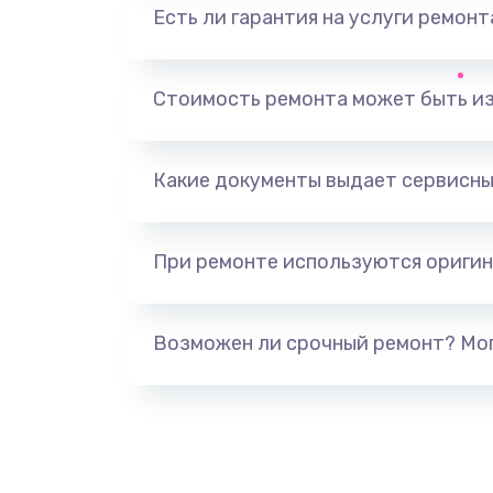
Есть ли гарантия на услуги ремон
Замена видеоадаптера (видеок
Замена, перепайка чипа
Стоимость ремонта может быть и
Замена HDMI-разъема
Какие документы выдает сервисны
Замена/Pемонт карбюратора
При ремонте используются оригин
Ремонт капиллярной трубки
Замена блока питания
Возможен ли срочный ремонт? Мог
Прошивка / разблокировка
Замена термостата