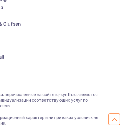
ать
ha
ать
& Olufsen
ать
ать
ll
ать
ать
, перечисленные на сайте iq-synth.ru, являются
дивидуализации соответствующих услуг по
ать
ателя
ормационный характер и ни при каких условиях не
ать
ии.