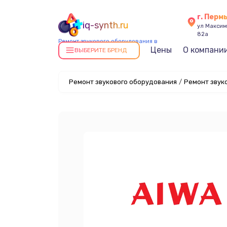
г. Перм
iq-synth.ru
ул Максима
82а
Ремонт звукового оборудования в
Цены
О компани
Перми
ВЫБЕРИТЕ БРЕНД
Ремонт звукового оборудования
/
Ремонт звук