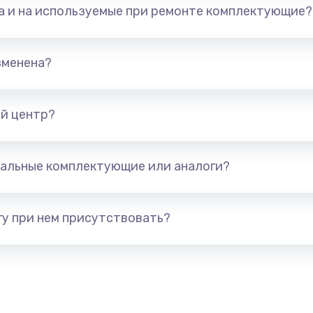
та и на используемые при ремонте комплектующие?
арты)
1800 руб.
Заказ
1300 руб.
Заказ
зменена?
650 руб.
Заказ
й центр?
1300 руб.
Заказ
альные комплектующие или аналоги?
400 руб.
Заказ
1000 руб.
Заказ
у при нем присутствовать?
900 руб.
Заказ
1200 руб.
Заказ