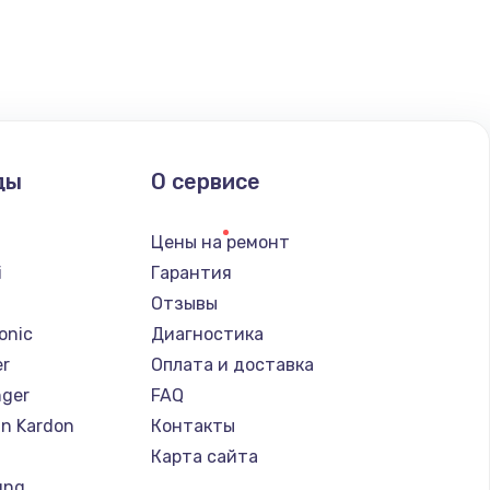
ать
ать
ать
ды
О сервисе
ать
Цены на ремонт
ать
i
Гарантия
Отзывы
ать
onic
Диагностика
er
Оплата и доставка
ать
nger
FAQ
n Kardon
Контакты
ать
Карта сайта
ung