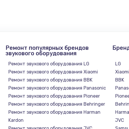
нфорки
900 руб.
Заказ
1300 руб.
Заказ
1200 руб.
Заказ
Ремонт популярных брендов
Брен
1500 руб.
Заказ
звукового оборудования
Ремонт звукового оборудования LG
LG
а
2500 руб.
Заказ
Ремонт звукового оборудования Xiaomi
Xiaom
Ремонт звукового оборудования BBK
BBK
1300 руб.
Заказ
Ремонт звукового оборудования Panasonic
Panas
Ремонт звукового оборудования Pioneer
Pione
900 руб.
Заказ
Ремонт звукового оборудования Behringer
Behri
Ремонт звукового оборудования Harman
Harma
онтаж
1300 руб.
Заказ
Kardon
JVC
Ремонт звукового оборудования JVC
Sams