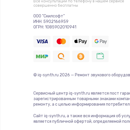
Все консультации по телефону в нашем сервисе
Прошивка
совершенно бесплатны
ООО "Скилсофт"
Ремонт платы электроники
ИНН: 5902166959
ОГРН: 1085902010941
Комплексная чистка
Замена датчиков
Замена шнура питания
© iq-synth.ru
2026
— Ремонт звукового оборудов
Ремонт кнопки
Сервисный центр iq-synth.ru является пост гар
зарегистрированным товарными знаками компан
Настройка
ремонту, а с целью информирования потребител
Сайт iq-synth.ru, а также вся информация об ус
Ремонт корпуса
является публичной офертой, определяемой пол