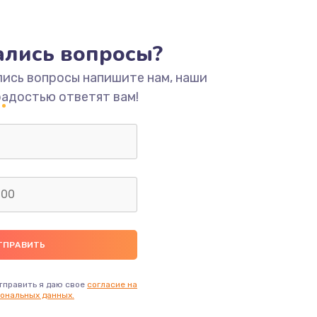
ать
тались вопросы?
ать
лись вопросы напишите нам, наши
радостью ответят вам!
ать
ать
ать
ать
ать
тправить я даю свое
согласие на
ональных данных.