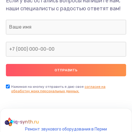
Если у вас остались вопросы напишите нам,
Замена/Pемонт карбюратора
наши специалисты с радостью ответят вам!
1300 руб.
Заказать
Ремонт капиллярной трубки
400 руб.
Заказать
Замена блока питания
1000 руб.
Заказать
Нажимая на кнопку отправить я даю свое
согласие на
обработку моих персональных данных.
Прошивка / разблокировка
900 руб.
Заказать
iq-synth.ru
Ремонт звукового оборудования в Перми