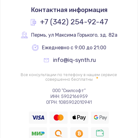
Замена термостата
Контактная информация
1200 руб.
Заказать
+7 (342) 254-92-47
Замена реле
Пермь
,
 ул Максима Горького, зд. 82а
1000 руб.
Ежедневно с 9:00 до 21:00
Заказать
info@iq-synth.ru
Замена термопредохранителя
Все консультации по телефону в нашем сервисе
700 руб.
совершенно бесплатны
Заказать
ООО "Скилсофт"
ИНН: 5902166959
ОГРН: 1085902010941
Замена ТЭНа
2500 руб.
Заказать
Замена шнура