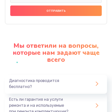
Замена праймера
1000 руб.
Заказать
Ремонт материнской платы
4500 руб.
Мы ответили на вопросы,
Заказать
которые нам задают чаще
всего
Профилактическая чистка
1000 руб.
Заказать
Диагностика проводится
бесплатно?
Прошивка BIOS
1920 руб.
Есть ли гарантия на услуги
Заказать
ремонта и на используемые
при ремонте комплектующие?