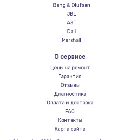
Замена температурного датчика
Bang & Olufsen
2500 руб.
JBL
Заказать
AST
Dali
Замена электроконфорки
Marshall
1300 руб.
Supra
О сервисе
Заказать
Цены на ремонт
Техобслуживание
Гарантия
900 руб.
Отзывы
Заказать
Диагностика
Оплата и доставка
Установка / подключение / демонтаж
FAQ
1300 руб.
Контакты
Заказать
Карта сайта