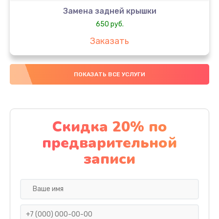
Замена задней крышки
650 руб.
Заказать
Замена аккумулятора
ПОКАЗАТЬ ВСЕ УСЛУГИ
4000 руб.
Заказать
Замена материнской платы
Скидка 20% по
1100 руб.
предварительной
Заказать
записи
Замена масла
750 руб.
Заказать