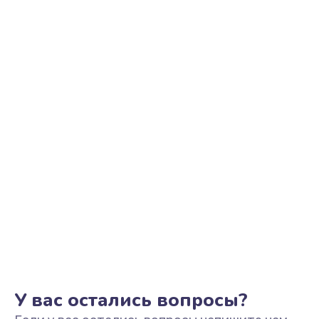
Ремонт цепи питания
2500 руб.
Заказать
Замена видеоадаптера (видеокарты)
1800 руб.
Заказать
Замена, перепайка чипа
1300 руб.
Заказать
Замена HDMI-разъема
650 руб.
Заказать
У вас остались вопросы?