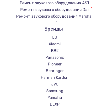
Ремонт звукового оборудования AST
Замена регулятора режимов конфорки
Ремонт звукового оборудования Dali
900 руб.
Ремонт звукового оборудования Marshall
Заказать
Ремонт звукового оборудования Supra
Бренды
Замена сенсорного датчика
1300 руб.
LG
Xiaomi
Заказать
BBK
Замена сигнальной лампы
Panasonic
1200 руб.
Pioneer
Заказать
Behringer
Harman Kardon
Замена системной платы
JVC
1500 руб.
Samsung
Заказать
Yamaha
DEXP