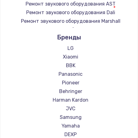
Ремонт звукового оборудования AST
Замена регулятора режимов конфорки
Ремонт звукового оборудования Dali
900 руб.
Ремонт звукового оборудования Marshall
Заказать
Ремонт звукового оборудования Supra
Бренды
Замена сенсорного датчика
1300 руб.
LG
Xiaomi
Заказать
BBK
Замена сигнальной лампы
Panasonic
1200 руб.
Pioneer
Заказать
Behringer
Harman Kardon
Замена системной платы
JVC
1500 руб.
Samsung
Заказать
Yamaha
DEXP