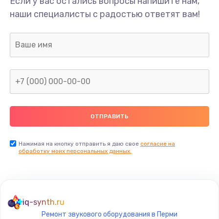
Если у вас остались вопросы напишите нам,
Замена/Pемонт карбюратора
наши специалисты с радостью ответят вам!
1300 руб.
Заказать
Ремонт капиллярной трубки
400 руб.
Заказать
Замена блока питания
1000 руб.
Заказать
Нажимая на кнопку отправить я даю свое
согласие на
обработку моих персональных данных.
Прошивка / разблокировка
900 руб.
Заказать
iq-synth.ru
Ремонт звукового оборудования в Перми