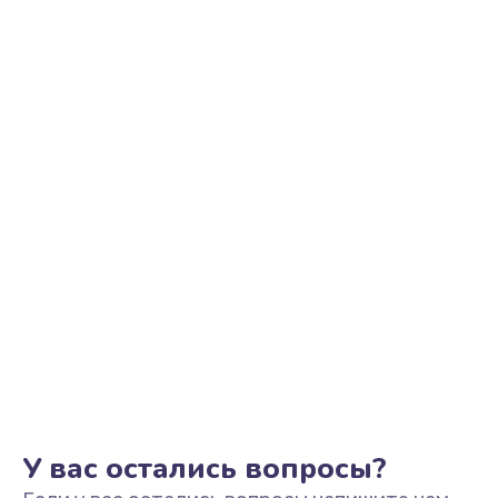
Ремонт цепи питания
2500 руб.
Заказать
Замена видеоадаптера (видеокарты)
1800 руб.
Заказать
Замена, перепайка чипа
1300 руб.
Заказать
Замена HDMI-разъема
650 руб.
Заказать
У вас остались вопросы?