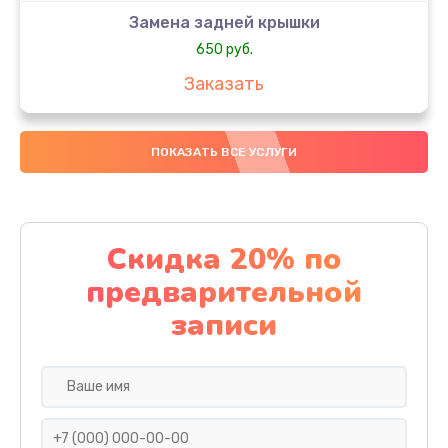
Замена задней крышки
650 руб.
Заказать
Замена аккумулятора
ПОКАЗАТЬ ВСЕ УСЛУГИ
4000 руб.
Заказать
Замена материнской платы
Скидка 20% по
1100 руб.
предварительной
Заказать
записи
Замена масла
750 руб.
Заказать