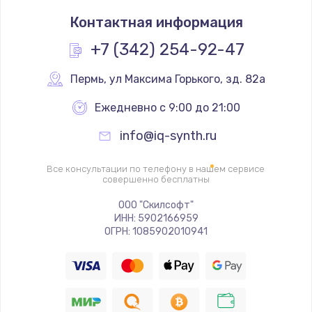
Замена термостата
Контактная информация
1200 руб.
Заказать
+7 (342) 254-92-47
Замена реле
Пермь
,
 ул Максима Горького, зд. 82а
1000 руб.
Ежедневно с 9:00 до 21:00
Заказать
info@iq-synth.ru
Замена термопредохранителя
Все консультации по телефону в нашем сервисе
700 руб.
совершенно бесплатны
Заказать
ООО "Скилсофт"
ИНН: 5902166959
ОГРН: 1085902010941
Замена ТЭНа
2500 руб.
Заказать
Замена шнура