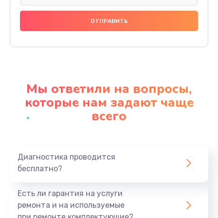
Замена праймера
1000 руб.
Заказать
Ремонт материнской платы
4500 руб.
Мы ответили на вопросы,
Заказать
которые нам задают чаще
всего
Профилактическая чистка
1000 руб.
Заказать
Диагностика проводится
бесплатно?
Прошивка BIOS
1920 руб.
Есть ли гарантия на услуги
Заказать
ремонта и на используемые
при ремонте комплектующие?