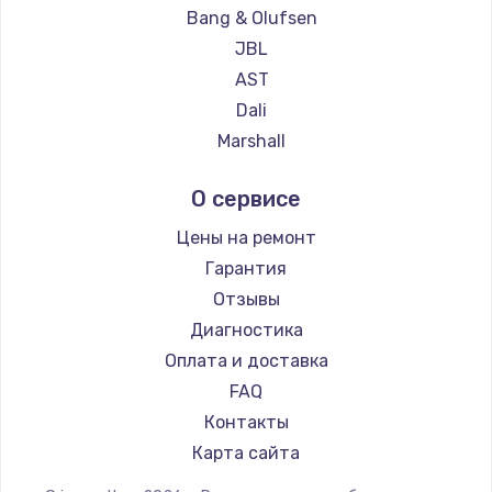
Замена температурного датчика
Bang & Olufsen
2500 руб.
JBL
Заказать
AST
Dali
Замена электроконфорки
Marshall
1300 руб.
Supra
О сервисе
Заказать
Цены на ремонт
Техобслуживание
Гарантия
900 руб.
Отзывы
Заказать
Диагностика
Оплата и доставка
Установка / подключение / демонтаж
FAQ
1300 руб.
Контакты
Заказать
Карта сайта