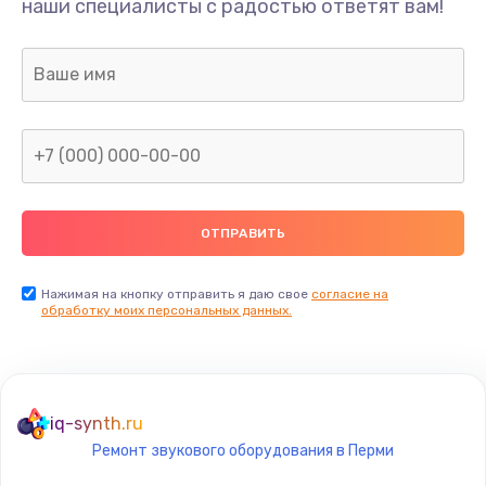
наши специалисты с радостью ответят вам!
1300 руб.
Заказать
Ремонт капиллярной трубки
400 руб.
Заказать
Замена блока питания
1000 руб.
Заказать
Нажимая на кнопку отправить я даю свое
согласие на
обработку моих персональных данных.
Прошивка / разблокировка
900 руб.
Заказать
iq-synth.ru
Ремонт звукового оборудования в Перми
Замена термостата