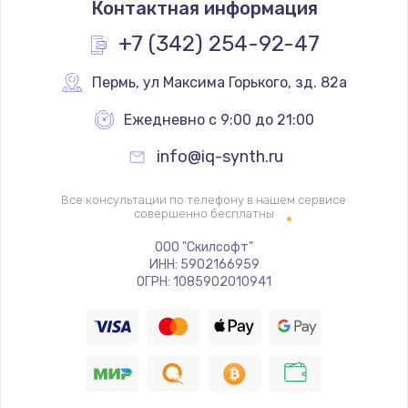
Контактная информация
1200 руб.
Заказать
+7 (342) 254-92-47
Замена реле
Пермь
,
 ул Максима Горького, зд. 82а
1000 руб.
Ежедневно с 9:00 до 21:00
Заказать
info@iq-synth.ru
Замена термопредохранителя
Все консультации по телефону в нашем сервисе
700 руб.
совершенно бесплатны
Заказать
ООО "Скилсофт"
ИНН: 5902166959
ОГРН: 1085902010941
Замена ТЭНа
2500 руб.
Заказать
Замена шнура