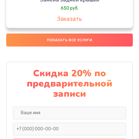
650 руб.
Заказать
Замена аккумулятора
ПОКАЗАТЬ ВСЕ УСЛУГИ
4000 руб.
Заказать
Замена материнской платы
Скидка 20% по
1100 руб.
предварительной
Заказать
записи
Замена масла
750 руб.
Заказать
Замена праймера