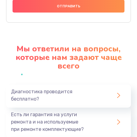
1000 руб.
Заказать
Ремонт материнской платы
4500 руб.
Мы ответили на вопросы,
Заказать
которые нам задают чаще
всего
Профилактическая чистка
1000 руб.
Заказать
Диагностика проводится
бесплатно?
Прошивка BIOS
1920 руб.
Есть ли гарантия на услуги
Заказать
ремонта и на используемые
при ремонте комплектующие?
Замена северного моста