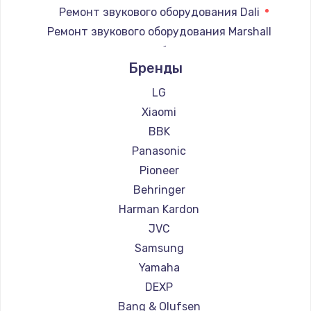
Ремонт звукового оборудования Dali
900 руб.
Ремонт звукового оборудования Marshall
Заказать
Ремонт звукового оборудования Supra
Бренды
Замена сенсорного датчика
1300 руб.
LG
Xiaomi
Заказать
BBK
Замена сигнальной лампы
Panasonic
1200 руб.
Pioneer
Заказать
Behringer
Harman Kardon
Замена системной платы
JVC
1500 руб.
Samsung
Заказать
Yamaha
DEXP
Замена температурного датчика
Bang & Olufsen