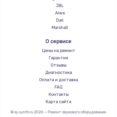
2500 руб.
JBL
Заказать
Aiwa
Dali
Замена электроконфорки
Marshall
1300 руб.
Supra
О сервисе
Заказать
Цены на ремонт
Техобслуживание
Гарантия
900 руб.
Отзывы
Заказать
Диагностика
Оплата и доставка
Установка / подключение / демонтаж
FAQ
1300 руб.
Контакты
Заказать
Карта сайта
Прошивка
© iq-synth.ru
2026
— Ремонт звукового оборудования.