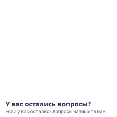
2500 руб.
Заказать
Замена видеоадаптера (видеокарты)
1800 руб.
Заказать
Замена, перепайка чипа
1300 руб.
Заказать
Замена HDMI-разъема
650 руб.
Заказать
У вас остались вопросы?
Если у вас остались вопросы напишите нам,
Замена/Pемонт карбюратора