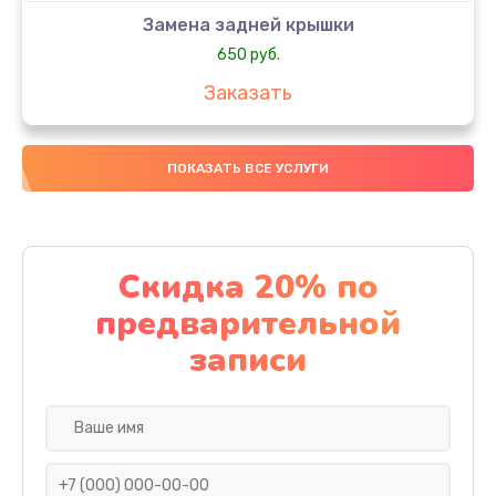
Замена задней крышки
650 руб.
Заказать
Замена аккумулятора
ПОКАЗАТЬ ВСЕ УСЛУГИ
4000 руб.
Заказать
Замена материнской платы
Скидка 20% по
1100 руб.
предварительной
Заказать
записи
Замена масла
750 руб.
Заказать