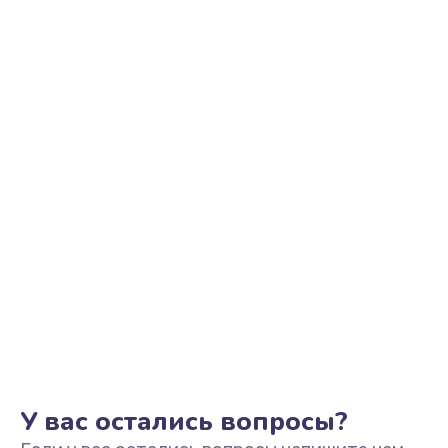
Ремонт цепи питания
2500 руб.
Заказать
Замена видеоадаптера (видеокарты)
1800 руб.
Заказать
Замена, перепайка чипа
1300 руб.
Заказать
Замена HDMI-разъема
650 руб.
Заказать
У вас остались вопросы?