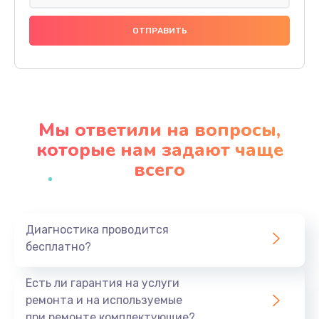
Замена праймера
1000 руб.
Заказать
Ремонт материнской платы
4500 руб.
Мы ответили на вопросы,
Заказать
которые нам задают чаще
всего
Профилактическая чистка
1000 руб.
Заказать
Диагностика проводится
бесплатно?
Прошивка BIOS
1920 руб.
Есть ли гарантия на услуги
Заказать
ремонта и на используемые
при ремонте комплектующие?