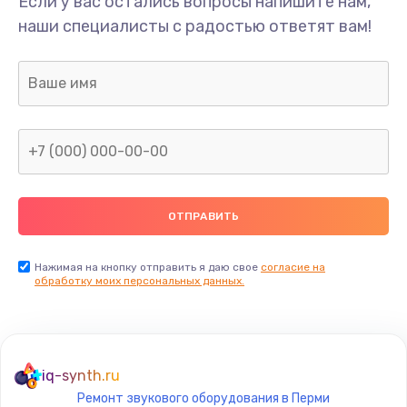
Если у вас остались вопросы напишите нам,
Замена/Pемонт карбюратора
наши специалисты с радостью ответят вам!
1300 руб.
Заказать
Ремонт капиллярной трубки
400 руб.
Заказать
Замена блока питания
1000 руб.
Заказать
Нажимая на кнопку отправить я даю свое
согласие на
обработку моих персональных данных.
Прошивка / разблокировка
900 руб.
Заказать
iq-synth.ru
Ремонт звукового оборудования в Перми