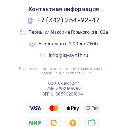
Замена термостата
Контактная информация
1200 руб.
Заказать
+7 (342) 254-92-47
Замена реле
Пермь
,
 ул Максима Горького, зд. 82а
1000 руб.
Ежедневно с 9:00 до 21:00
Заказать
info@iq-synth.ru
Замена термопредохранителя
Все консультации по телефону в нашем сервисе
700 руб.
совершенно бесплатны
Заказать
ООО "Скилсофт"
ИНН: 5902166959
ОГРН: 1085902010941
Замена ТЭНа
2500 руб.
Заказать
Замена шнура