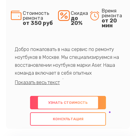
Время
Стоимость
Скидка
ремонта
до
ремонта
от 20
от 350 руб
20%
мин
Добро пожаловать в наш сервис по ремонту
ноутбуков в Москве. Мы специализируемся на
восстановлении ноутбуков марки Aser. Наша
команда включает в себя опытных
профессионалов с обширными знаниями и
многолетним опытом в данной области. Мы
предлагаем быстрый и качественный ремонт с
УЗНАТЬ СТОИМОСТЬ
использованием оригинальных компонентов, а
также гарантируем качество всех
КОНСУЛЬТАЦИЯ
проведенных работ. Наша цель - предоставить
клиентам надежное и профессиональное