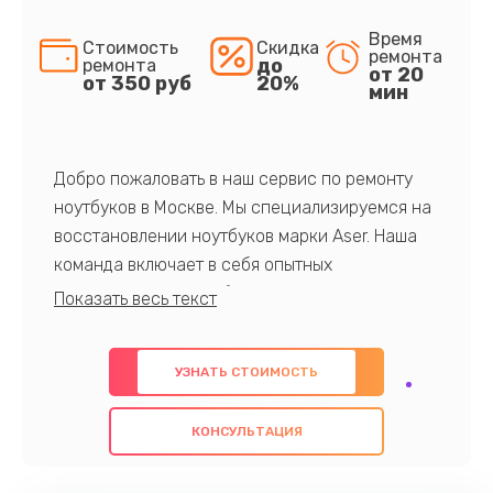
Время
Стоимость
Скидка
ремонта
до
ремонта
от 20
от 350 руб
20%
мин
Добро пожаловать в наш сервис по ремонту
ноутбуков в Москве. Мы специализируемся на
восстановлении ноутбуков марки Aser. Наша
команда включает в себя опытных
профессионалов с обширными знаниями и
многолетним опытом в данной области. Мы
предлагаем быстрый и качественный ремонт с
УЗНАТЬ СТОИМОСТЬ
использованием оригинальных компонентов, а
также гарантируем качество всех
КОНСУЛЬТАЦИЯ
проведенных работ. Наша цель - предоставить
клиентам надежное и профессиональное