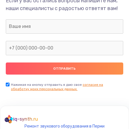
Если у вас остались вопросы напишите нам,
Замена/Pемонт карбюратора
наши специалисты с радостью ответят вам!
1300 руб.
Заказать
Ремонт капиллярной трубки
400 руб.
Заказать
Замена блока питания
1000 руб.
Заказать
Нажимая на кнопку отправить я даю свое
согласие на
обработку моих персональных данных.
Прошивка / разблокировка
900 руб.
Заказать
iq-synth.ru
Ремонт звукового оборудования в Перми