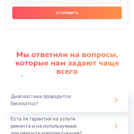
Замена праймера
1000 руб.
Заказать
Ремонт материнской платы
4500 руб.
Мы ответили на вопросы,
Заказать
которые нам задают чаще
всего
Профилактическая чистка
1000 руб.
Заказать
Диагностика проводится
бесплатно?
Прошивка BIOS
1920 руб.
Есть ли гарантия на услуги
Заказать
ремонта и на используемые
при ремонте комплектующие?