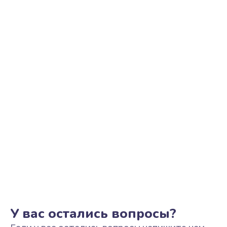
Ремонт цепи питания
2500 руб.
Заказать
Замена видеоадаптера (видеокарты)
1800 руб.
Заказать
Замена, перепайка чипа
1300 руб.
Заказать
Замена HDMI-разъема
650 руб.
Заказать
У вас остались вопросы?