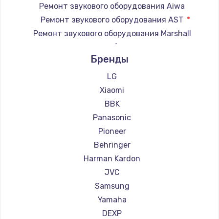
Ремонт звукового оборудования Aiwa
Замена регулятора режимов конфорки
Ремонт звукового оборудования AST
900 руб.
Ремонт звукового оборудования Marshall
Заказать
Ремонт звукового оборудования Supra
Бренды
Замена сенсорного датчика
1300 руб.
LG
Xiaomi
Заказать
BBK
Замена сигнальной лампы
Panasonic
1200 руб.
Pioneer
Заказать
Behringer
Harman Kardon
Замена системной платы
JVC
1500 руб.
Samsung
Заказать
Yamaha
DEXP