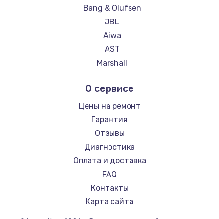
Замена температурного датчика
Bang & Olufsen
2500 руб.
JBL
Заказать
Aiwa
AST
Замена электроконфорки
Marshall
1300 руб.
Supra
О сервисе
Заказать
Цены на ремонт
Техобслуживание
Гарантия
900 руб.
Отзывы
Заказать
Диагностика
Оплата и доставка
Установка / подключение / демонтаж
FAQ
1300 руб.
Контакты
Заказать
Карта сайта