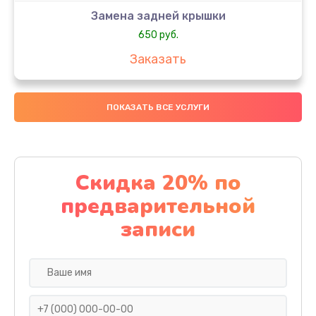
Замена задней крышки
650 руб.
Заказать
Замена аккумулятора
ПОКАЗАТЬ ВСЕ УСЛУГИ
4000 руб.
Заказать
Замена материнской платы
Скидка 20% по
1100 руб.
предварительной
Заказать
записи
Замена масла
750 руб.
Заказать