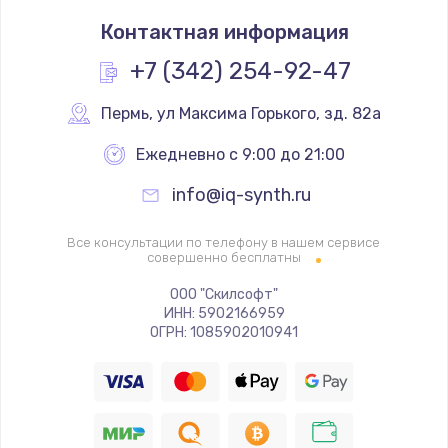
Замена термостата
Контактная информация
1200 руб.
Заказать
+7 (342) 254-92-47
Замена реле
Пермь
,
 ул Максима Горького, зд. 82а
1000 руб.
Ежедневно с 9:00 до 21:00
Заказать
info@iq-synth.ru
Замена термопредохранителя
Все консультации по телефону в нашем сервисе
700 руб.
совершенно бесплатны
Заказать
ООО "Скилсофт"
ИНН: 5902166959
ОГРН: 1085902010941
Замена ТЭНа
2500 руб.
Заказать
Замена шнура