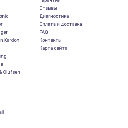
i
Гарантия
Отзывы
onic
Диагностика
er
Оплата и доставка
nger
FAQ
n Kardon
Контакты
Карта сайта
ung
ha
& Olufsen
ll