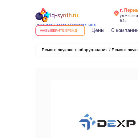
г. Перм
iq-synth.ru
ул Максима
82а
Ремонт звукового оборудования в
Цены
О компани
Перми
ВЫБЕРИТЕ БРЕНД
Ремонт звукового оборудования
/
Ремонт звук