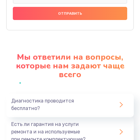
Замена праймера
1000 руб.
Заказать
Ремонт материнской платы
4500 руб.
Мы ответили на вопросы,
Заказать
которые нам задают чаще
всего
Профилактическая чистка
1000 руб.
Заказать
Диагностика проводится
бесплатно?
Прошивка BIOS
1920 руб.
Есть ли гарантия на услуги
Заказать
ремонта и на используемые
при ремонте комплектующие?