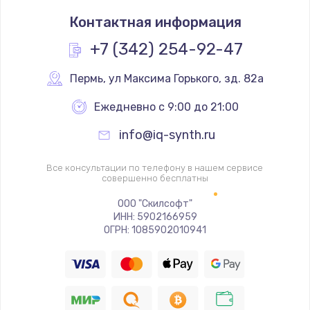
Замена термостата
Контактная информация
1200 руб.
Заказать
+7 (342) 254-92-47
Замена реле
Пермь
,
 ул Максима Горького, зд. 82а
1000 руб.
Ежедневно с 9:00 до 21:00
Заказать
info@iq-synth.ru
Замена термопредохранителя
Все консультации по телефону в нашем сервисе
700 руб.
совершенно бесплатны
Заказать
ООО "Скилсофт"
ИНН: 5902166959
ОГРН: 1085902010941
Замена ТЭНа
2500 руб.
Заказать
Замена шнура