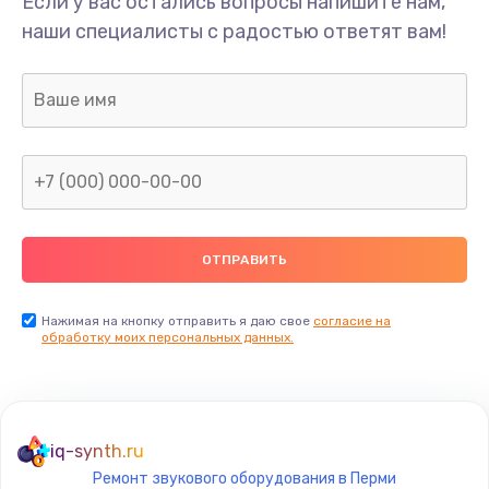
Если у вас остались вопросы напишите нам,
Замена/Pемонт карбюратора
наши специалисты с радостью ответят вам!
1300 руб.
Заказать
Ремонт капиллярной трубки
400 руб.
Заказать
Замена блока питания
1000 руб.
Заказать
Нажимая на кнопку отправить я даю свое
согласие на
обработку моих персональных данных.
Прошивка / разблокировка
900 руб.
Заказать
iq-synth.ru
Ремонт звукового оборудования в Перми