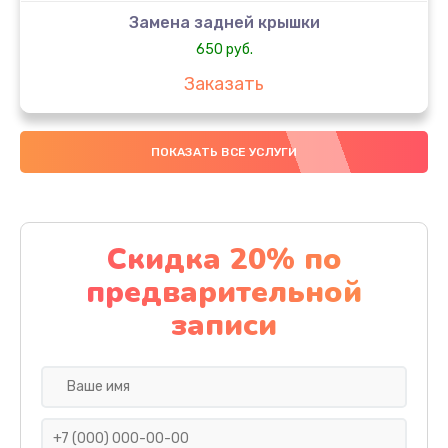
Замена задней крышки
650 руб.
Заказать
Замена аккумулятора
ПОКАЗАТЬ ВСЕ УСЛУГИ
4000 руб.
Заказать
Замена материнской платы
Скидка 20% по
1100 руб.
предварительной
Заказать
записи
Замена масла
750 руб.
Заказать