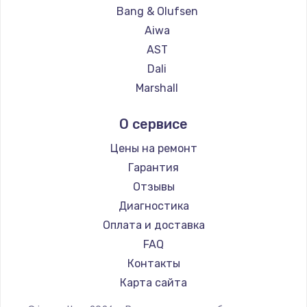
Замена температурного датчика
Bang & Olufsen
2500 руб.
Aiwa
Заказать
AST
Dali
Замена электроконфорки
Marshall
1300 руб.
Supra
О сервисе
Заказать
Цены на ремонт
Техобслуживание
Гарантия
900 руб.
Отзывы
Заказать
Диагностика
Оплата и доставка
Установка / подключение / демонтаж
FAQ
1300 руб.
Контакты
Заказать
Карта сайта