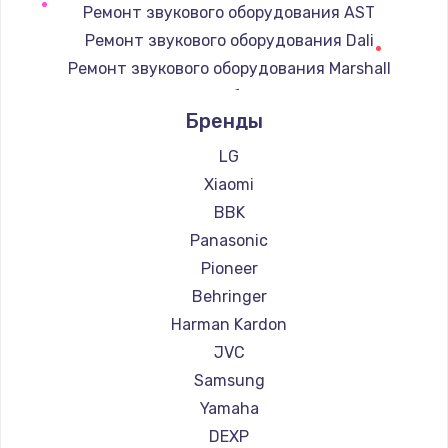
Ремонт звукового оборудования AST
Замена регулятора режимов конфорки
Ремонт звукового оборудования Dali
900 руб.
Ремонт звукового оборудования Marshall
Заказать
Ремонт звукового оборудования Supra
Бренды
Замена сенсорного датчика
1300 руб.
LG
Xiaomi
Заказать
BBK
Замена сигнальной лампы
Panasonic
1200 руб.
Pioneer
Заказать
Behringer
Harman Kardon
Замена системной платы
JVC
1500 руб.
Samsung
Заказать
Yamaha
DEXP