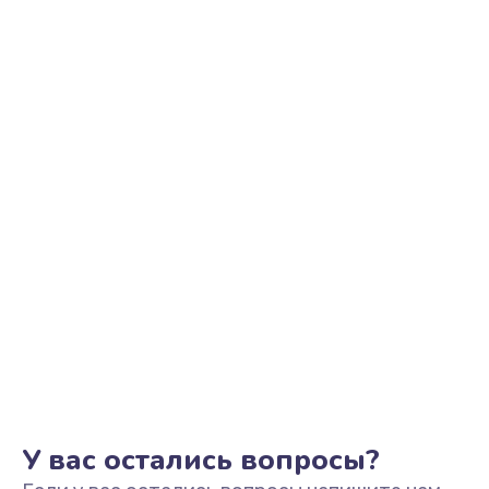
Ремонт цепи питания
2500 руб.
Заказать
Замена видеоадаптера (видеокарты)
1800 руб.
Заказать
Замена, перепайка чипа
1300 руб.
Заказать
Замена HDMI-разъема
650 руб.
Заказать
У вас остались вопросы?