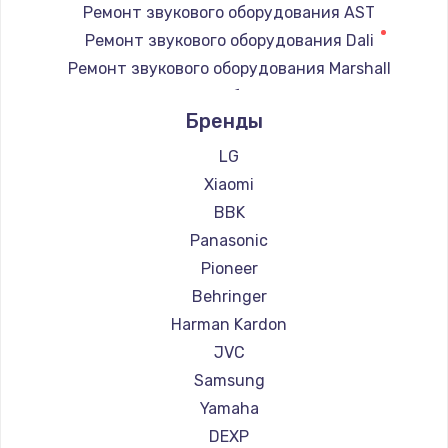
Ремонт звукового оборудования AST
Замена регулятора режимов конфорки
Ремонт звукового оборудования Dali
900 руб.
Ремонт звукового оборудования Marshall
Заказать
Ремонт звукового оборудования Supra
Бренды
Замена сенсорного датчика
1300 руб.
LG
Xiaomi
Заказать
BBK
Замена сигнальной лампы
Panasonic
1200 руб.
Pioneer
Заказать
Behringer
Harman Kardon
Замена системной платы
JVC
1500 руб.
Samsung
Заказать
Yamaha
DEXP