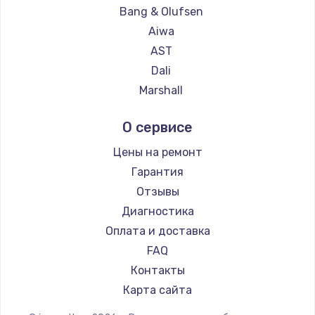
Замена температурного датчика
Bang & Olufsen
2500 руб.
Aiwa
Заказать
AST
Dali
Замена электроконфорки
Marshall
1300 руб.
Supra
О сервисе
Заказать
Цены на ремонт
Техобслуживание
Гарантия
900 руб.
Отзывы
Заказать
Диагностика
Оплата и доставка
Установка / подключение / демонтаж
FAQ
1300 руб.
Контакты
Заказать
Карта сайта