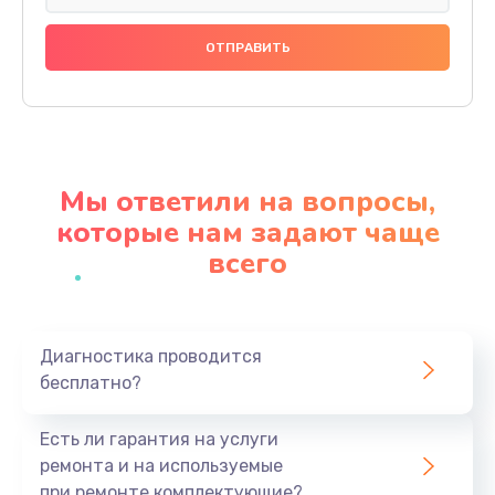
Замена праймера
1000 руб.
Заказать
Ремонт материнской платы
4500 руб.
Мы ответили на вопросы,
Заказать
которые нам задают чаще
всего
Профилактическая чистка
1000 руб.
Заказать
Диагностика проводится
бесплатно?
Прошивка BIOS
1920 руб.
Есть ли гарантия на услуги
Заказать
ремонта и на используемые
при ремонте комплектующие?