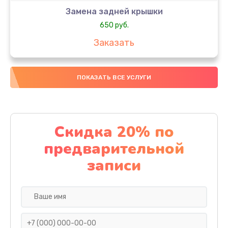
Замена задней крышки
650 руб.
Заказать
Замена аккумулятора
ПОКАЗАТЬ ВСЕ УСЛУГИ
4000 руб.
Заказать
Замена материнской платы
Скидка 20% по
1100 руб.
предварительной
Заказать
записи
Замена масла
750 руб.
Заказать