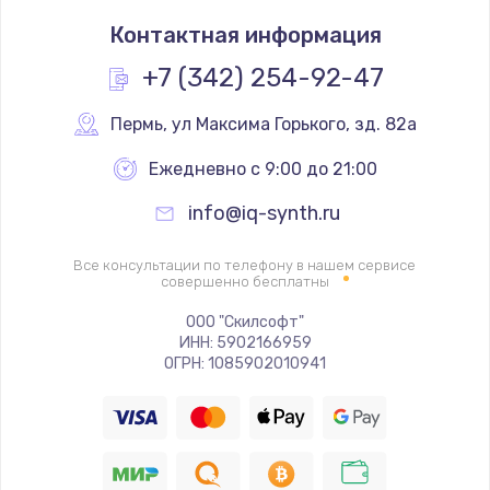
Замена термостата
Контактная информация
1200 руб.
Заказать
+7 (342) 254-92-47
Замена реле
Пермь
,
 ул Максима Горького, зд. 82а
1000 руб.
Ежедневно с 9:00 до 21:00
Заказать
info@iq-synth.ru
Замена термопредохранителя
Все консультации по телефону в нашем сервисе
700 руб.
совершенно бесплатны
Заказать
ООО "Скилсофт"
ИНН: 5902166959
ОГРН: 1085902010941
Замена ТЭНа
2500 руб.
Заказать
Замена шнура