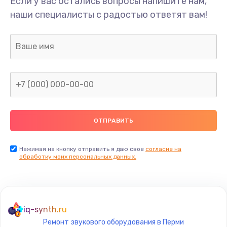
Если у вас остались вопросы напишите нам,
Замена/Pемонт карбюратора
наши специалисты с радостью ответят вам!
1300 руб.
Заказать
Ремонт капиллярной трубки
400 руб.
Заказать
Замена блока питания
1000 руб.
Заказать
Нажимая на кнопку отправить я даю свое
согласие на
обработку моих персональных данных.
Прошивка / разблокировка
900 руб.
Заказать
iq-synth.ru
Ремонт звукового оборудования в Перми