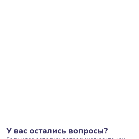
Ремонт цепи питания
2500 руб.
Заказать
Замена видеоадаптера (видеокарты)
1800 руб.
Заказать
Замена, перепайка чипа
1300 руб.
Заказать
Замена HDMI-разъема
650 руб.
Заказать
У вас остались вопросы?