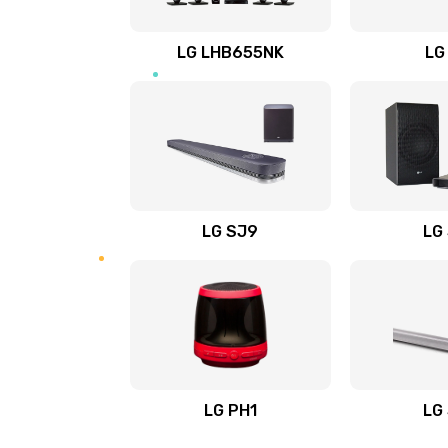
Восстановление после заклини
LG LHB655NK
LG
Восстановление после залития
Замена фильтра
Ремонт корпуса
LG SJ9
LG
Полная профилактика вертикал
пылесоса
Пайка конденсаторов
Ремонт электронного блока упр
LG PH1
LG
Ремонт или замена двигателя