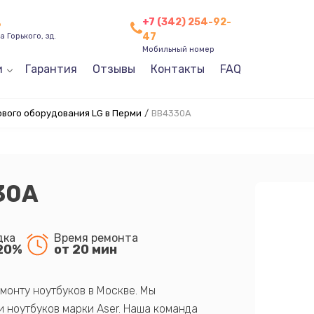
+7 (342) 254-92-
ь
47
 Горького, зд.
Мобильный номер
и
Гарантия
Отзывы
Контакты
FAQ
ового оборудования LG в Перми
/
BB4330A
30A
дка
Время ремонта
20%
от 20 мин
монту ноутбуков в Москве. Мы
 ноутбуков марки Aser. Наша команда