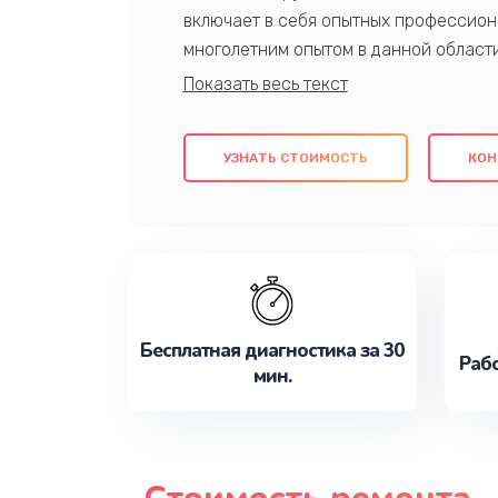
включает в себя опытных профессион
многолетним опытом в данной област
качественный ремонт с использовани
гарантируем качество всех проведенн
клиентам надежное и профессиональн
УЗНАТЬ СТОИМОСТЬ
КОН
потребности наилучшим образом. Не 
сейчас!
Бесплатная диагностика за 30
Рабо
мин.