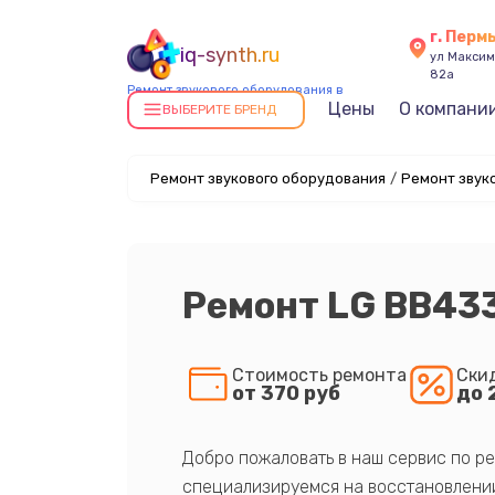
г. Перм
iq-synth.ru
ул Максима
82а
Ремонт звукового оборудования в
Цены
О компани
Перми
ВЫБЕРИТЕ БРЕНД
Ремонт звукового оборудования
/
Ремонт звук
Ремонт LG BB43
Стоимость ремонта
Ски
от 370 руб
до 
Добро пожаловать в наш сервис по ре
специализируемся на восстановлении