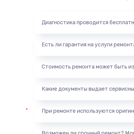
Замена динамика
Диагностика проводится бесплат
Замена корпуса
Замена аккумулятора
Есть ли гарантия на услуги ремон
Замена разъема
Стоимость ремонта может быть и
Ремонт платы
Какие документы выдает сервисны
Не включается
Нет звука
При ремонте используются оригин
Не видит флешку
Возможен ли срочный ремонт? Мог