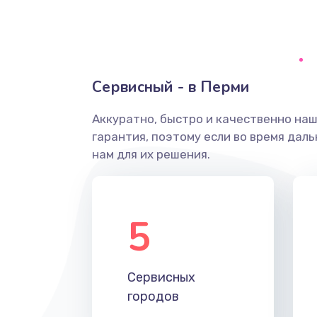
Ремонт системной платы
Снятие системных ошибок/про
Сервисный - в Перми
ремонт
Аккуратно, быстро и качественно на
Ремонт разъема SIM-карты
гарантия, поэтому если во время дал
нам для их решения.
Модернизация
Устранение ошибок
5
Ремонт после залития
Сервисных
Ремонт электроплаты
городов