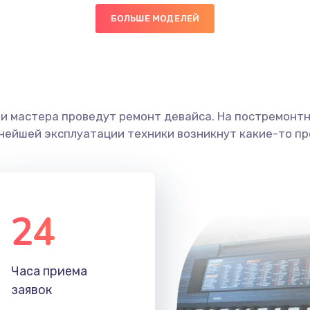
БОЛЬШЕ МОДЕЛЕЙ
40 мин
3 года
граммный
50 мин
1 год
ши мастера проведут ремонт девайса. На постремонт
30 мин
2 года
ьнейшей эксплуатации техники возникнут какие-то пр
60 мин
1 год
30 мин
1 год
24
50 мин
1 год
Часа приема
40 мин
2 года
заявок