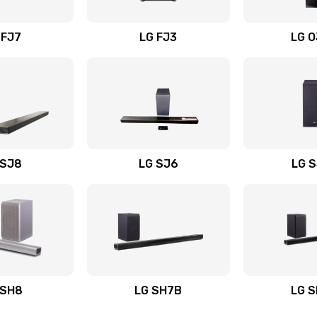
вания
30 мин
2 года
 FJ7
LG FJ3
LG 
50 мин
2 года
60 мин
1 год
30 мин
2 года
 SJ8
LG SJ6
LG 
ьного
40 мин
1 год
20 мин
3 года
авления
40 мин
2 года
 SH8
LG SH7B
LG 
50 мин
2 года