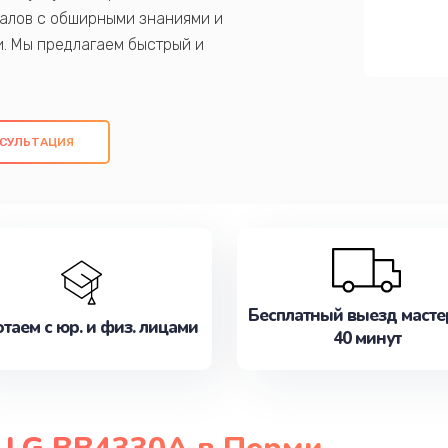
алов с обширными знаниями и
и. Мы предлагаем быстрый и
ем оригинальных компонентов, а также
ых работ. Наша цель - предоставить
ое обслуживание, удовлетворяя их
СУЛЬТАЦИЯ
медлите записаться на ремонт уже
Бесплатный выезд масте
таем с юр. и физ. лицами
40 минут