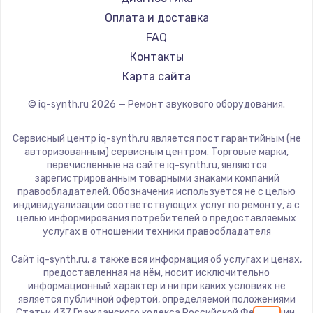
1600 руб.
Оплата и доставка
FAQ
Заказать
Контакты
Ремонт разъема питания
Карта сайта
880 руб.
© iq-synth.ru
2026
— Ремонт звукового оборудования.
Заказать
Сервисный центр iq-synth.ru является пост гарантийным (не
авторизованным) сервисным центром. Торговые марки,
Замена видеочипа
перечисленные на сайте iq-synth.ru, являются
2745 руб.
зарегистрированным товарными знаками компаний
правообладателей. Обозначения используется не с целью
Заказать
индивидуализации соответствующих услуг по ремонту, а с
целью информирования потребителей о предоставляемых
услугах в отношении техники правообладателя
Замена северного моста
2600 руб.
Сайт iq-synth.ru, а также вся информация об услугах и ценах,
предоставленная на нём, носит исключительно
Заказать
информационный характер и ни при каких условиях не
является публичной офертой, определяемой положениями
Статьи 437 Гражданского кодекса Российской Федерации.