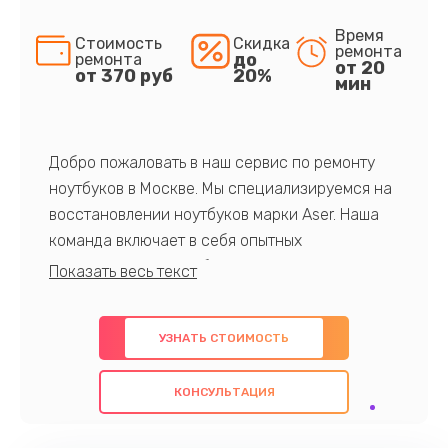
Время
Стоимость
Скидка
ремонта
до
ремонта
от 20
от 370 руб
20%
мин
Добро пожаловать в наш сервис по ремонту
ноутбуков в Москве. Мы специализируемся на
восстановлении ноутбуков марки Aser. Наша
команда включает в себя опытных
профессионалов с обширными знаниями и
многолетним опытом в данной области. Мы
предлагаем быстрый и качественный ремонт с
УЗНАТЬ СТОИМОСТЬ
использованием оригинальных компонентов, а
также гарантируем качество всех
КОНСУЛЬТАЦИЯ
проведенных работ. Наша цель - предоставить
клиентам надежное и профессиональное