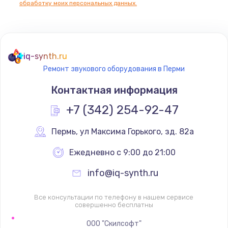
обработку моих персональных данных.
Не реагирует на кнопки
700 руб.
iq-synth.ru
Заказать
Ремонт звукового оборудования в Перми
Не сопряжается с устройством
Контактная информация
900 руб.
+7 (342) 254-92-47
Заказать
Пермь
,
 ул Максима Горького, зд. 82а
Помехи и искажение звука
Ежедневно с 9:00 до 21:00
900 руб.
info@iq-synth.ru
Заказать
Все консультации по телефону в нашем сервисе
Не работает
совершенно бесплатны
1400 руб.
ООО "Скилсофт"