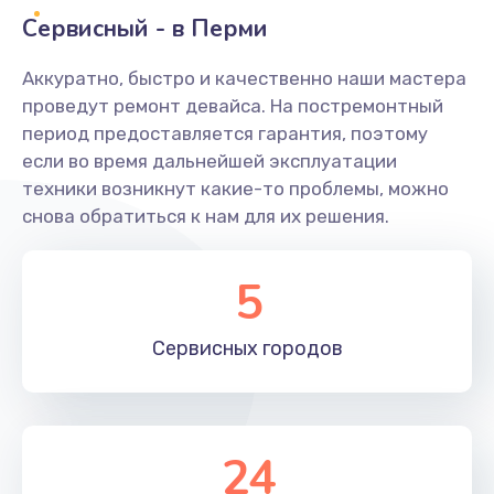
Заказать
Сервисный - в Перми
Ремонт системной платы
Аккуратно, быстро и качественно наши мастера
проведут ремонт девайса. На постремонтный
1600 руб.
период предоставляется гарантия, поэтому
Заказать
если во время дальнейшей эксплуатации
техники возникнут какие-то проблемы, можно
Снятие системных ошибок/программный ремонт
снова обратиться к нам для их решения.
1400 руб.
Заказать
5
Ремонт разъема SIM-карты
Сервисных
городов
880 руб.
Заказать
Модернизация
24
1830 руб.