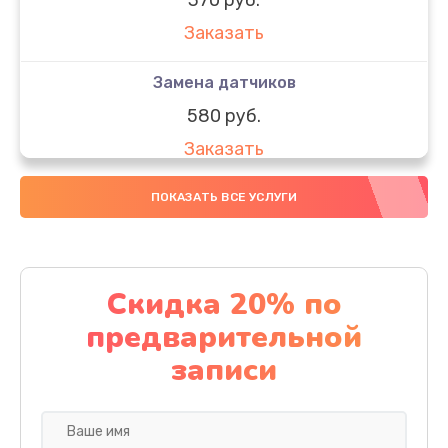
Заказать
Замена датчиков
580 руб.
Заказать
Комплексная чистка
ПОКАЗАТЬ ВСЕ УСЛУГИ
800 руб.
Заказать
Скидка 20% по
Замена дисплея (экрана)
предварительной
2000 руб.
записи
Заказать
Ремонт платы электроники