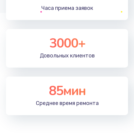
Часа приема
заявок
Заказать
Устранение ошибок
2000 руб.
3000+
Заказать
Довольных
клиентов
Ремонт после залития
2100 руб.
Заказать
85мин
Ремонт электроплаты
Среднее время
ремонта
1400 руб.
Заказать
Замена шнура