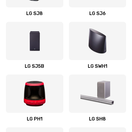
Восстановление после заклинивания
LG SJ8
LG SJ6
1400 руб.
Заказать
Восстановление после залития
1500 руб.
Заказать
LG SJ5B
LG SWH1
Замена фильтра
1500 руб.
Заказать
Ремонт корпуса
LG PH1
LG SH8
1400 руб.