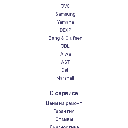
1260 руб.
JVC
Заказать
Samsung
Yamaha
Установка драйверов
DEXP
725 руб.
Bang & Olufsen
Заказать
JBL
Aiwa
Замена жесткого диска
AST
750 руб.
Dali
Marshall
Заказать
Supra
О сервисе
Ремонт цепей питания
2500 руб.
Цены на ремонт
Гарантия
Заказать
Отзывы
Замена видеокарты
Диагностика