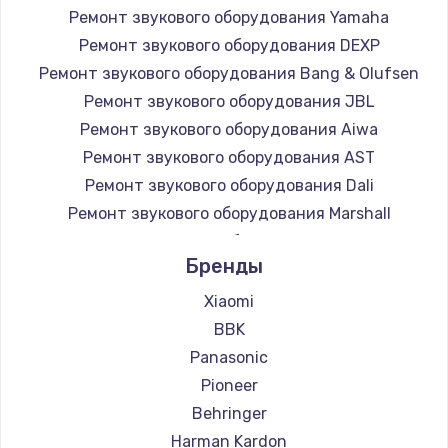
Ремонт звукового оборудования Yamaha
Заказать
Ремонт звукового оборудования DEXP
Ремонт звукового оборудования Bang & Olufsen
Замена микросхемы NFC
Ремонт звукового оборудования JBL
1100 руб.
Ремонт звукового оборудования Aiwa
Заказать
Ремонт звукового оборудования AST
Ремонт звукового оборудования Dali
Замена шим-контроллера
Ремонт звукового оборудования Marshall
3900 руб.
Ремонт звукового оборудования Supra
Заказать
Бренды
Xiaomi
Настройка Wi-Fi
BBK
1030 руб.
Panasonic
Заказать
Pioneer
Behringer
Замена вебкамеры
Harman Kardon