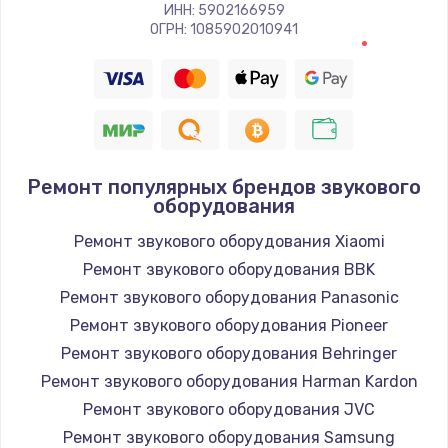
Заказать
ИНН: 5902166959
ОГРН: 1085902010941
Восстановление цепи питания, пайка
880 руб.
Заказать
Программный ремонт/прошивка
Ремонт популярных брендов звукового
оборудования
390 руб.
Ремонт звукового оборудования Xiaomi
Заказать
Ремонт звукового оборудования BBK
Замена Bluetooth/Wi-Fi модуля
Ремонт звукового оборудования Panasonic
800 руб.
Ремонт звукового оборудования Pioneer
Ремонт звукового оборудования Behringer
Заказать
Ремонт звукового оборудования Harman Kardon
Замена картридера
Ремонт звукового оборудования JVC
Ремонт звукового оборудования Samsung
890 руб.