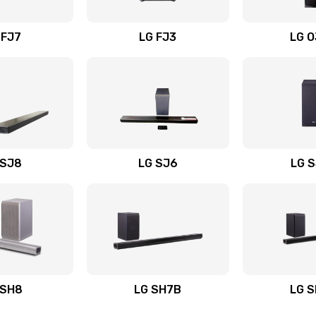
вания
30 мин
1 год
 FJ7
LG FJ3
LG 
30 мин
3 года
20 мин
1 год
40 мин
1 год
 SJ8
LG SJ6
LG 
ьного
40 мин
3 года
40 мин
3 года
авления
60 мин
2 года
 SH8
LG SH7B
LG 
60 мин
2 года