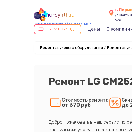
г. Перм
iq-synth.ru
ул Максима
82а
Ремонт звукового оборудования в
Цены
О компани
Перми
ВЫБЕРИТЕ БРЕНД
Ремонт звукового оборудования
/
Ремонт звук
Ремонт LG CM25
Стоимость ремонта
Ски
от 370 руб
до 
Добро пожаловать в наш сервис по ре
специализируемся на восстановлении