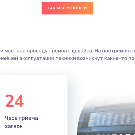
БОЛЬШЕ МОДЕЛЕЙ
20 мин
1 год
граммный
30 мин
1 год
ши мастера проведут ремонт девайса. На постремонт
50 мин
1 год
ьнейшей эксплуатации техники возникнут какие-то пр
50 мин
1 год
60 мин
3 года
24
20 мин
2 года
Часа приема
40 мин
1 год
заявок