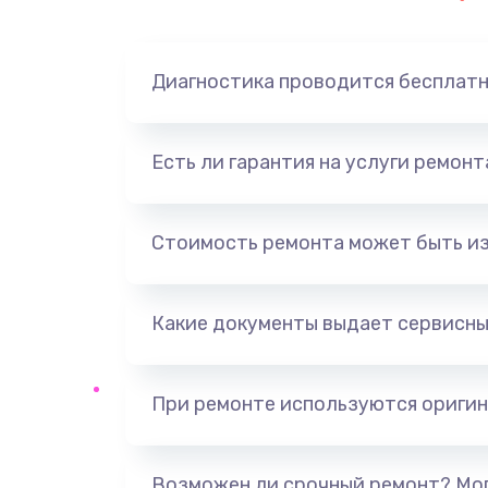
Замена динамика
Диагностика проводится бесплат
Замена корпуса
Замена аккумулятора
Есть ли гарантия на услуги ремон
Замена разъема
Стоимость ремонта может быть и
Ремонт платы
Какие документы выдает сервисны
Не включается
Нет звука
При ремонте используются оригин
Не видит флешку
Возможен ли срочный ремонт? Мог