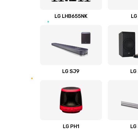
Восстановление после заклини
LG LHB655NK
LG
Восстановление после залития
Замена фильтра
Ремонт корпуса
LG SJ9
LG
Полная профилактика вертикал
пылесоса
Пайка конденсаторов
Ремонт электронного блока упр
LG PH1
LG
Ремонт или замена двигателя