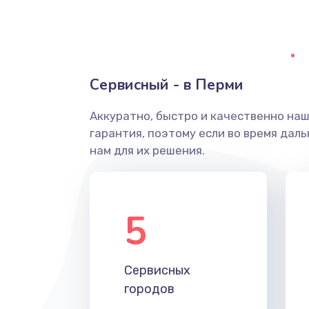
Ремонт системной платы
Снятие системных ошибок/про
Сервисный - в Перми
ремонт
Аккуратно, быстро и качественно на
Ремонт разъема SIM-карты
гарантия, поэтому если во время дал
нам для их решения.
Модернизация
Устранение ошибок
5
Ремонт после залития
Сервисных
Ремонт электроплаты
городов