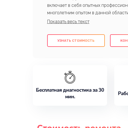
включает в себя опытных профессион
многолетним опытом в данной област
качественный ремонт с использовани
гарантируем качество всех проведенн
клиентам надежное и профессиональн
УЗНАТЬ СТОИМОСТЬ
КОН
потребности наилучшим образом. Не 
сейчас!
Бесплатная диагностика за 30
Рабо
мин.