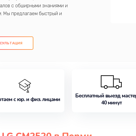
алов с обширными знаниями и
и. Мы предлагаем быстрый и
ем оригинальных компонентов, а также
ых работ. Наша цель - предоставить
ое обслуживание, удовлетворяя их
СУЛЬТАЦИЯ
медлите записаться на ремонт уже
Бесплатный выезд масте
таем с юр. и физ. лицами
40 минут