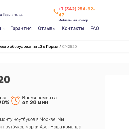
+7 (342) 254-92-
ь
47
 Горького, зд.
Мобильный номер
и
Гарантия
Отзывы
Контакты
FAQ
ового оборудования LG в Перми
/
CM2520
20
дка
Время ремонта
20%
от 20 мин
монту ноутбуков в Москве. Мы
 ноутбуков марки Aser. Наша команда