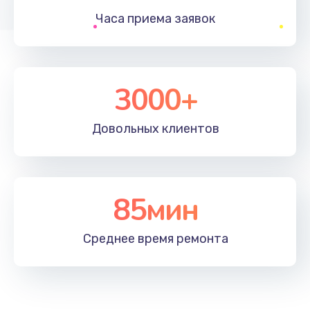
Часа приема
заявок
Заказать
Устранение ошибок
2000 руб.
3000+
Заказать
Довольных
клиентов
Ремонт после залития
2100 руб.
Заказать
85мин
Ремонт электроплаты
Среднее время
ремонта
1400 руб.
Заказать
Замена шнура