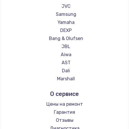
1260 руб.
JVC
Заказать
Samsung
Yamaha
Установка драйверов
DEXP
725 руб.
Bang & Olufsen
Заказать
JBL
Aiwa
Замена жесткого диска
AST
750 руб.
Dali
Marshall
Заказать
Supra
О сервисе
Ремонт цепей питания
2500 руб.
Цены на ремонт
Гарантия
Заказать
Отзывы
Замена видеокарты
Диагностика