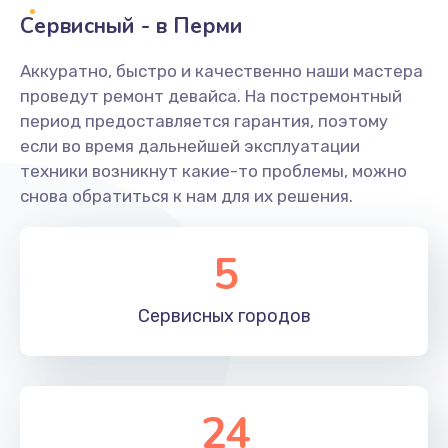
Заказать
Сервисный - в Перми
Ремонт системной платы
Аккуратно, быстро и качественно наши мастера
проведут ремонт девайса. На постремонтный
1600 руб.
период предоставляется гарантия, поэтому
Заказать
если во время дальнейшей эксплуатации
техники возникнут какие-то проблемы, можно
Снятие системных ошибок/программный ремонт
снова обратиться к нам для их решения.
1400 руб.
Заказать
5
Ремонт разъема SIM-карты
Сервисных
городов
880 руб.
Заказать
Модернизация
24
1830 руб.