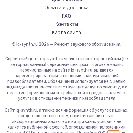
1600 руб.
Оплата и доставка
FAQ
Заказать
Контакты
Ремонт разъема питания
Карта сайта
880 руб.
© iq-synth.ru
2026
— Ремонт звукового оборудования.
Заказать
Сервисный центр iq-synth.ru является пост гарантийным (не
авторизованным) сервисным центром. Торговые марки,
Замена видеочипа
перечисленные на сайте iq-synth.ru, являются
2745 руб.
зарегистрированным товарными знаками компаний
правообладателей. Обозначения используется не с целью
Заказать
индивидуализации соответствующих услуг по ремонту, а с
целью информирования потребителей о предоставляемых
услугах в отношении техники правообладателя
Замена северного моста
2600 руб.
Сайт iq-synth.ru, а также вся информация об услугах и ценах,
предоставленная на нём, носит исключительно
Заказать
информационный характер и ни при каких условиях не
является публичной офертой, определяемой положениями
Статьи 437 Гражданского кодекса Российской Федерации.