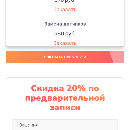
Заказать
Замена датчиков
580 руб.
Заказать
Комплексная чистка
ПОКАЗАТЬ ВСЕ УСЛУГИ
800 руб.
Заказать
Скидка 20% по
Замена дисплея (экрана)
предварительной
2000 руб.
записи
Заказать
Ремонт платы электроники