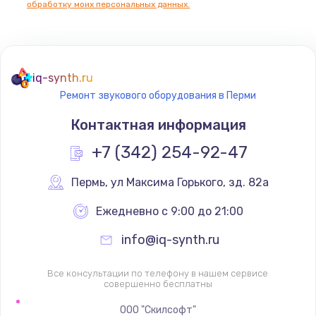
обработку моих персональных данных.
Не реагирует на кнопки
700 руб.
iq-synth.ru
Заказать
Ремонт звукового оборудования в Перми
Не сопряжается с устройством
Контактная информация
900 руб.
+7 (342) 254-92-47
Заказать
Пермь
,
 ул Максима Горького, зд. 82а
Помехи и искажение звука
Ежедневно с 9:00 до 21:00
900 руб.
info@iq-synth.ru
Заказать
Все консультации по телефону в нашем сервисе
Не работает
совершенно бесплатны
1400 руб.
ООО "Скилсофт"