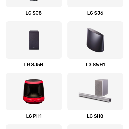
Восстановление после заклинивания
LG SJ8
LG SJ6
1400 руб.
Заказать
Восстановление после залития
1500 руб.
Заказать
LG SJ5B
LG SWH1
Замена фильтра
1500 руб.
Заказать
Ремонт корпуса
LG PH1
LG SH8
1400 руб.