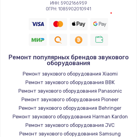
Заказать
ИНН: 5902166959
ОГРН: 1085902010941
Восстановление цепи питания, пайка
880 руб.
Заказать
Программный ремонт/прошивка
Ремонт популярных брендов звукового
оборудования
390 руб.
Ремонт звукового оборудования Xiaomi
Заказать
Ремонт звукового оборудования BBK
Замена Bluetooth/Wi-Fi модуля
Ремонт звукового оборудования Panasonic
800 руб.
Ремонт звукового оборудования Pioneer
Ремонт звукового оборудования Behringer
Заказать
Ремонт звукового оборудования Harman Kardon
Замена картридера
Ремонт звукового оборудования JVC
Ремонт звукового оборудования Samsung
890 руб.