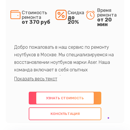
Время
Стоимость
Скидка
ремонта
до
ремонта
от 20
от 370 руб
20%
мин
Добро пожаловать в наш сервис по ремонту
ноутбуков в Москве. Мы специализируемся на
восстановлении ноутбуков марки Aser. Наша
команда включает в себя опытных
профессионалов с обширными знаниями и
многолетним опытом в данной области. Мы
предлагаем быстрый и качественный ремонт с
УЗНАТЬ СТОИМОСТЬ
использованием оригинальных компонентов, а
также гарантируем качество всех
КОНСУЛЬТАЦИЯ
проведенных работ. Наша цель - предоставить
клиентам надежное и профессиональное