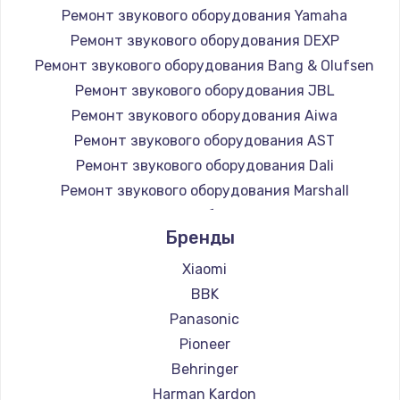
Ремонт звукового оборудования Yamaha
Заказать
Ремонт звукового оборудования DEXP
Ремонт звукового оборудования Bang & Olufsen
Замена микросхемы NFC
Ремонт звукового оборудования JBL
1100 руб.
Ремонт звукового оборудования Aiwa
Заказать
Ремонт звукового оборудования AST
Ремонт звукового оборудования Dali
Замена шим-контроллера
Ремонт звукового оборудования Marshall
3900 руб.
Ремонт звукового оборудования Supra
Заказать
Бренды
Xiaomi
Настройка Wi-Fi
BBK
1030 руб.
Panasonic
Заказать
Pioneer
Behringer
Замена вебкамеры
Harman Kardon