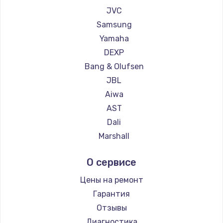
1260 руб.
JVC
Заказать
Samsung
Yamaha
Установка драйверов
DEXP
725 руб.
Bang & Olufsen
Заказать
JBL
Aiwa
Замена жесткого диска
AST
750 руб.
Dali
Marshall
Заказать
Supra
О сервисе
Ремонт цепей питания
2500 руб.
Цены на ремонт
Гарантия
Заказать
Отзывы
Замена видеокарты
Диагностика