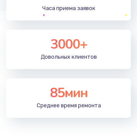
Часа приема
заявок
Заказать
Устранение ошибок
2000 руб.
3000+
Заказать
Довольных
клиентов
Ремонт после залития
2100 руб.
Заказать
85мин
Ремонт электроплаты
Среднее время
ремонта
1400 руб.
Заказать
Замена шнура