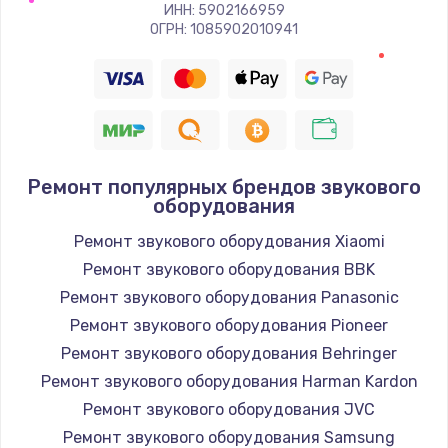
Заказать
ИНН: 5902166959
ОГРН: 1085902010941
Восстановление цепи питания, пайка
880 руб.
Заказать
Программный ремонт/прошивка
Ремонт популярных брендов звукового
оборудования
390 руб.
Ремонт звукового оборудования Xiaomi
Заказать
Ремонт звукового оборудования BBK
Замена Bluetooth/Wi-Fi модуля
Ремонт звукового оборудования Panasonic
800 руб.
Ремонт звукового оборудования Pioneer
Ремонт звукового оборудования Behringer
Заказать
Ремонт звукового оборудования Harman Kardon
Замена картридера
Ремонт звукового оборудования JVC
Ремонт звукового оборудования Samsung
890 руб.