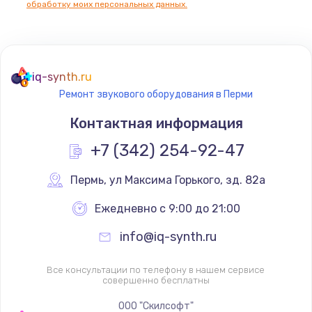
обработку моих персональных данных.
Не реагирует на кнопки
700 руб.
iq-synth.ru
Заказать
Ремонт звукового оборудования в Перми
Не сопряжается с устройством
Контактная информация
900 руб.
+7 (342) 254-92-47
Заказать
Пермь
,
 ул Максима Горького, зд. 82а
Помехи и искажение звука
Ежедневно с 9:00 до 21:00
900 руб.
info@iq-synth.ru
Заказать
Все консультации по телефону в нашем сервисе
Не работает
совершенно бесплатны
1400 руб.
ООО "Скилсофт"