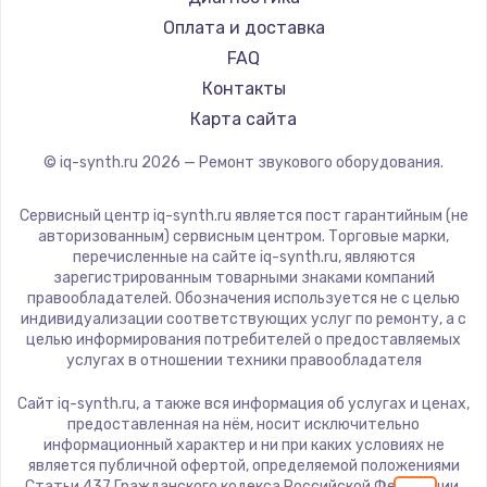
1600 руб.
Оплата и доставка
FAQ
Заказать
Контакты
Ремонт разъема питания
Карта сайта
880 руб.
© iq-synth.ru
2026
— Ремонт звукового оборудования.
Заказать
Сервисный центр iq-synth.ru является пост гарантийным (не
авторизованным) сервисным центром. Торговые марки,
Замена видеочипа
перечисленные на сайте iq-synth.ru, являются
2745 руб.
зарегистрированным товарными знаками компаний
правообладателей. Обозначения используется не с целью
Заказать
индивидуализации соответствующих услуг по ремонту, а с
целью информирования потребителей о предоставляемых
услугах в отношении техники правообладателя
Замена северного моста
2600 руб.
Сайт iq-synth.ru, а также вся информация об услугах и ценах,
предоставленная на нём, носит исключительно
Заказать
информационный характер и ни при каких условиях не
является публичной офертой, определяемой положениями
Статьи 437 Гражданского кодекса Российской Федерации.