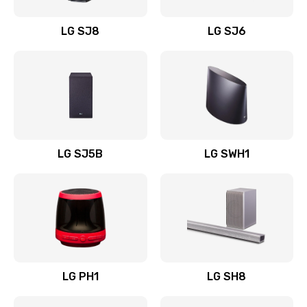
Восстановление после заклинивания
LG SJ8
LG SJ6
1400 руб.
Заказать
Восстановление после залития
1500 руб.
Заказать
LG SJ5B
LG SWH1
Замена фильтра
1500 руб.
Заказать
Ремонт корпуса
LG PH1
LG SH8
1400 руб.