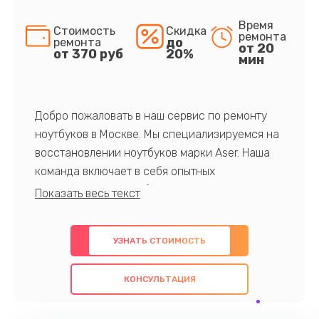
Время
Стоимость
Скидка
ремонта
до
ремонта
от 20
от 370 руб
20%
мин
Добро пожаловать в наш сервис по ремонту
ноутбуков в Москве. Мы специализируемся на
восстановлении ноутбуков марки Aser. Наша
команда включает в себя опытных
профессионалов с обширными знаниями и
многолетним опытом в данной области. Мы
предлагаем быстрый и качественный ремонт с
УЗНАТЬ СТОИМОСТЬ
использованием оригинальных компонентов, а
также гарантируем качество всех
КОНСУЛЬТАЦИЯ
проведенных работ. Наша цель - предоставить
клиентам надежное и профессиональное