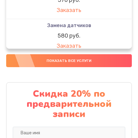
Заказать
Замена датчиков
580 руб.
Заказать
Комплексная чистка
ПОКАЗАТЬ ВСЕ УСЛУГИ
800 руб.
Заказать
Скидка 20% по
Замена дисплея (экрана)
предварительной
2000 руб.
записи
Заказать
Ремонт платы электроники