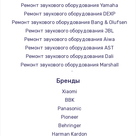
Ремонт звукового оборудования Yamaha
Заказать
Ремонт звукового оборудования DEXP
Ремонт звукового оборудования Bang & Olufsen
Замена микросхемы NFC
Ремонт звукового оборудования JBL
1100 руб.
Ремонт звукового оборудования Aiwa
Заказать
Ремонт звукового оборудования AST
Ремонт звукового оборудования Dali
Замена шим-контроллера
Ремонт звукового оборудования Marshall
3900 руб.
Ремонт звукового оборудования Supra
Заказать
Бренды
Xiaomi
Настройка Wi-Fi
BBK
1030 руб.
Panasonic
Заказать
Pioneer
Behringer
Замена вебкамеры
Harman Kardon