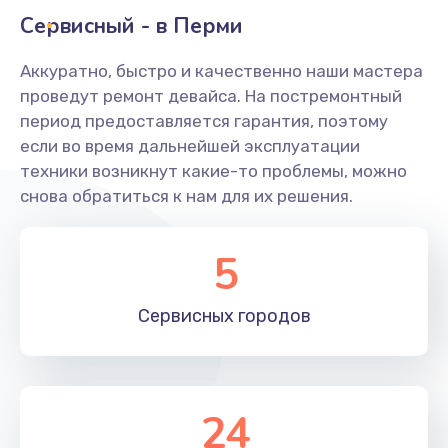
Заказать
Сервисный - в Перми
Ремонт системной платы
Аккуратно, быстро и качественно наши мастера
проведут ремонт девайса. На постремонтный
1600 руб.
период предоставляется гарантия, поэтому
Заказать
если во время дальнейшей эксплуатации
техники возникнут какие-то проблемы, можно
Снятие системных ошибок/программный ремонт
снова обратиться к нам для их решения.
1400 руб.
Заказать
5
Ремонт разъема SIM-карты
Сервисных
городов
880 руб.
Заказать
Модернизация
24
1830 руб.