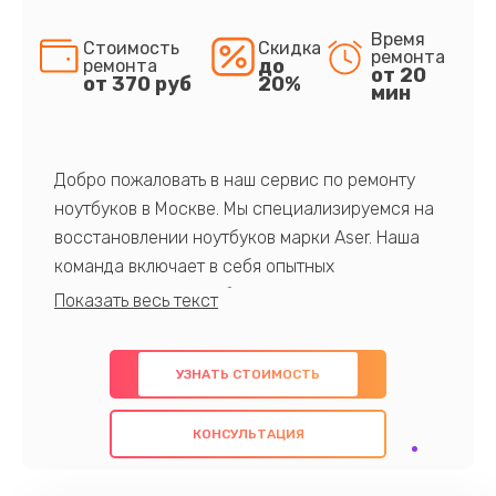
Время
Стоимость
Скидка
ремонта
до
ремонта
от 20
от 370 руб
20%
мин
Добро пожаловать в наш сервис по ремонту
ноутбуков в Москве. Мы специализируемся на
восстановлении ноутбуков марки Aser. Наша
команда включает в себя опытных
профессионалов с обширными знаниями и
многолетним опытом в данной области. Мы
предлагаем быстрый и качественный ремонт с
УЗНАТЬ СТОИМОСТЬ
использованием оригинальных компонентов, а
также гарантируем качество всех
КОНСУЛЬТАЦИЯ
проведенных работ. Наша цель - предоставить
клиентам надежное и профессиональное