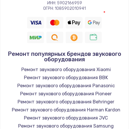
Заказать
ИНН: 5902166959
ОГРН: 1085902010941
Восстановление цепи питания, пайка
880 руб.
Заказать
Программный ремонт/прошивка
Ремонт популярных брендов звукового
оборудования
390 руб.
Ремонт звукового оборудования Xiaomi
Заказать
Ремонт звукового оборудования BBK
Замена Bluetooth/Wi-Fi модуля
Ремонт звукового оборудования Panasonic
800 руб.
Ремонт звукового оборудования Pioneer
Ремонт звукового оборудования Behringer
Заказать
Ремонт звукового оборудования Harman Kardon
Замена картридера
Ремонт звукового оборудования JVC
Ремонт звукового оборудования Samsung
890 руб.