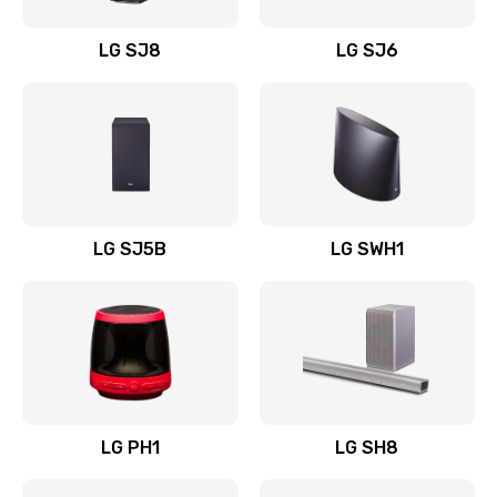
Восстановление после заклинивания
LG SJ8
LG SJ6
1400 руб.
Заказать
Восстановление после залития
1500 руб.
Заказать
LG SJ5B
LG SWH1
Замена фильтра
1500 руб.
Заказать
Ремонт корпуса
LG PH1
LG SH8
1400 руб.