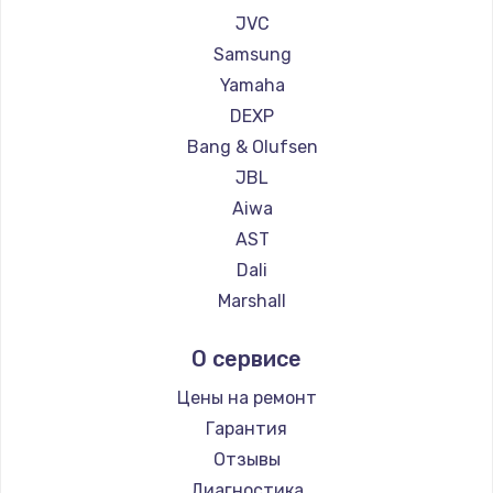
1260 руб.
JVC
Заказать
Samsung
Yamaha
Установка драйверов
DEXP
725 руб.
Bang & Olufsen
Заказать
JBL
Aiwa
Замена жесткого диска
AST
750 руб.
Dali
Marshall
Заказать
Supra
О сервисе
Ремонт цепей питания
2500 руб.
Цены на ремонт
Гарантия
Заказать
Отзывы
Замена видеокарты
Диагностика