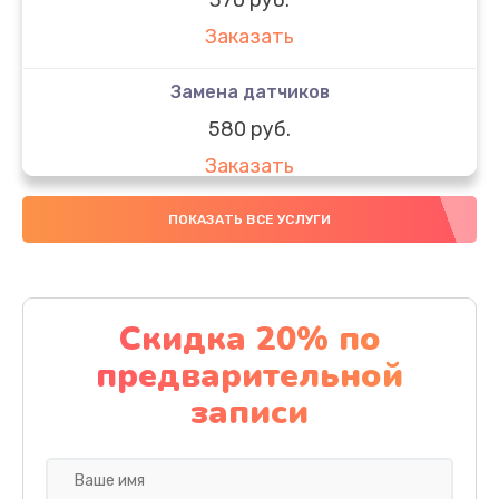
Заказать
Замена датчиков
580 руб.
Заказать
Комплексная чистка
ПОКАЗАТЬ ВСЕ УСЛУГИ
800 руб.
Заказать
Скидка 20% по
Замена дисплея (экрана)
предварительной
2000 руб.
записи
Заказать
Ремонт платы электроники