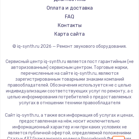
1600 руб.
Оплата и доставка
FAQ
Заказать
Контакты
Ремонт разъема питания
Карта сайта
880 руб.
© iq-synth.ru
2026
— Ремонт звукового оборудования.
Заказать
Сервисный центр iq-synth.ru является пост гарантийным (не
авторизованным) сервисным центром. Торговые марки,
Замена видеочипа
перечисленные на сайте iq-synth.ru, являются
2745 руб.
зарегистрированным товарными знаками компаний
правообладателей. Обозначения используется не с целью
Заказать
индивидуализации соответствующих услуг по ремонту, а с
целью информирования потребителей о предоставляемых
услугах в отношении техники правообладателя
Замена северного моста
2600 руб.
Сайт iq-synth.ru, а также вся информация об услугах и ценах,
предоставленная на нём, носит исключительно
Заказать
информационный характер и ни при каких условиях не
является публичной офертой, определяемой положениями
Статьи 437 Гражданского кодекса Российской Федерации.