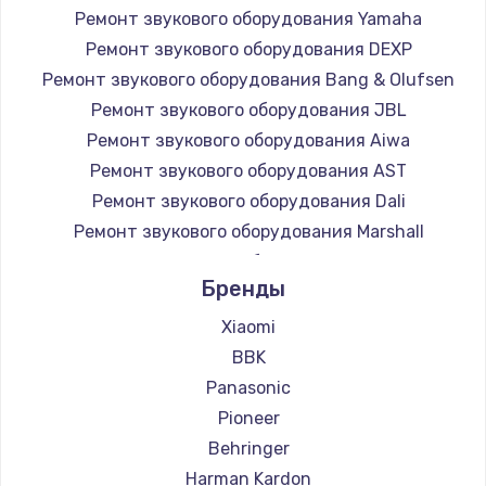
Ремонт звукового оборудования Yamaha
Заказать
Ремонт звукового оборудования DEXP
Ремонт звукового оборудования Bang & Olufsen
Замена микросхемы NFC
Ремонт звукового оборудования JBL
1100 руб.
Ремонт звукового оборудования Aiwa
Заказать
Ремонт звукового оборудования AST
Ремонт звукового оборудования Dali
Замена шим-контроллера
Ремонт звукового оборудования Marshall
3900 руб.
Ремонт звукового оборудования Supra
Заказать
Бренды
Xiaomi
Настройка Wi-Fi
BBK
1030 руб.
Panasonic
Заказать
Pioneer
Behringer
Замена вебкамеры
Harman Kardon