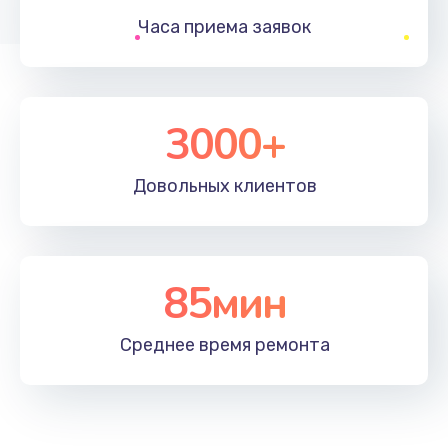
Часа приема
заявок
Заказать
Устранение ошибок
2000 руб.
3000+
Заказать
Довольных
клиентов
Ремонт после залития
2100 руб.
Заказать
85мин
Ремонт электроплаты
Среднее время
ремонта
1400 руб.
Заказать
Замена шнура