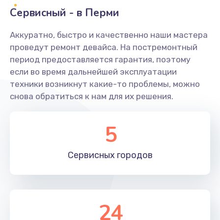
Заказать
Сервисный - в Перми
Ремонт системной платы
Аккуратно, быстро и качественно наши мастера
проведут ремонт девайса. На постремонтный
1600 руб.
период предоставляется гарантия, поэтому
Заказать
если во время дальнейшей эксплуатации
техники возникнут какие-то проблемы, можно
Снятие системных ошибок/программный ремонт
снова обратиться к нам для их решения.
1400 руб.
Заказать
5
Ремонт разъема SIM-карты
Сервисных
городов
880 руб.
Заказать
Модернизация
24
1830 руб.