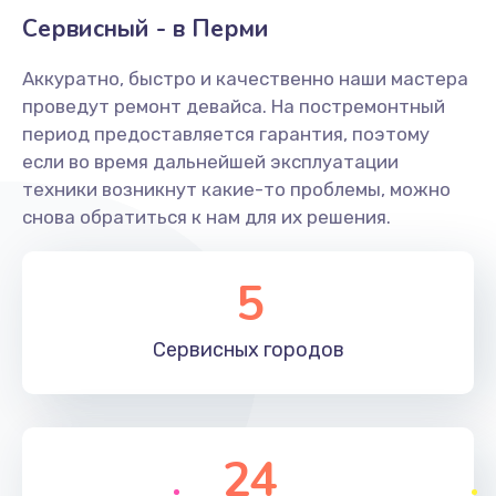
Заказать
Сервисный - в Перми
Ремонт системной платы
Аккуратно, быстро и качественно наши мастера
проведут ремонт девайса. На постремонтный
1600 руб.
период предоставляется гарантия, поэтому
Заказать
если во время дальнейшей эксплуатации
техники возникнут какие-то проблемы, можно
Снятие системных ошибок/программный ремонт
снова обратиться к нам для их решения.
1400 руб.
Заказать
5
Ремонт разъема SIM-карты
Сервисных
городов
880 руб.
Заказать
Модернизация
24
1830 руб.