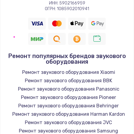
Заказать
ИНН: 5902166959
ОГРН: 1085902010941
Восстановление цепи питания, пайка
880 руб.
Заказать
Программный ремонт/прошивка
Ремонт популярных брендов звукового
оборудования
390 руб.
Ремонт звукового оборудования Xiaomi
Заказать
Ремонт звукового оборудования BBK
Замена Bluetooth/Wi-Fi модуля
Ремонт звукового оборудования Panasonic
800 руб.
Ремонт звукового оборудования Pioneer
Ремонт звукового оборудования Behringer
Заказать
Ремонт звукового оборудования Harman Kardon
Замена картридера
Ремонт звукового оборудования JVC
Ремонт звукового оборудования Samsung
890 руб.