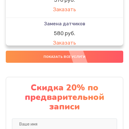
Заказать
Замена датчиков
580 руб.
Заказать
Комплексная чистка
ПОКАЗАТЬ ВСЕ УСЛУГИ
800 руб.
Заказать
Скидка 20% по
Замена дисплея (экрана)
предварительной
2000 руб.
записи
Заказать
Ремонт платы электроники