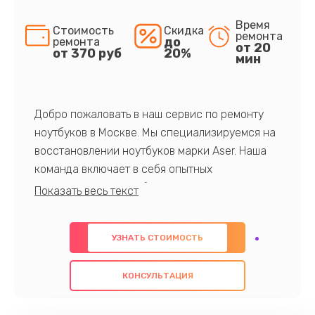
Время
Стоимость
Скидка
ремонта
до
ремонта
от 20
от 370 руб
20%
мин
Добро пожаловать в наш сервис по ремонту
ноутбуков в Москве. Мы специализируемся на
восстановлении ноутбуков марки Aser. Наша
команда включает в себя опытных
профессионалов с обширными знаниями и
многолетним опытом в данной области. Мы
предлагаем быстрый и качественный ремонт с
УЗНАТЬ СТОИМОСТЬ
использованием оригинальных компонентов, а
также гарантируем качество всех
КОНСУЛЬТАЦИЯ
проведенных работ. Наша цель - предоставить
клиентам надежное и профессиональное