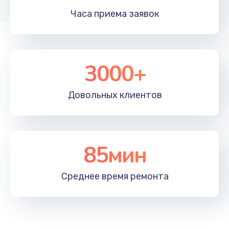
Часа приема
заявок
Заказать
Устранение ошибок
2000 руб.
3000+
Заказать
Довольных
клиентов
Ремонт после залития
2100 руб.
Заказать
85мин
Ремонт электроплаты
Среднее время
ремонта
1400 руб.
Заказать
Замена шнура