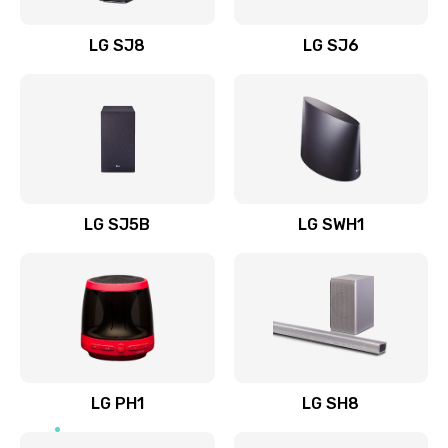
Восстановление после заклинивания
LG SJ8
LG SJ6
1400 руб.
Заказать
Восстановление после залития
1500 руб.
Заказать
LG SJ5B
LG SWH1
Замена фильтра
1500 руб.
Заказать
Ремонт корпуса
LG PH1
LG SH8
1400 руб.