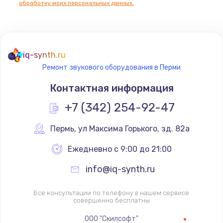
обработку моих персональных данных.
Не реагирует на кнопки
700 руб.
iq-synth.ru
Заказать
Ремонт звукового оборудования в Перми
Не сопряжается с устройством
Контактная информация
900 руб.
+7 (342) 254-92-47
Заказать
Пермь
,
 ул Максима Горького, зд. 82а
Помехи и искажение звука
Ежедневно с 9:00 до 21:00
900 руб.
info@iq-synth.ru
Заказать
Все консультации по телефону в нашем сервисе
Не работает
совершенно бесплатны
1400 руб.
ООО "Скилсофт"