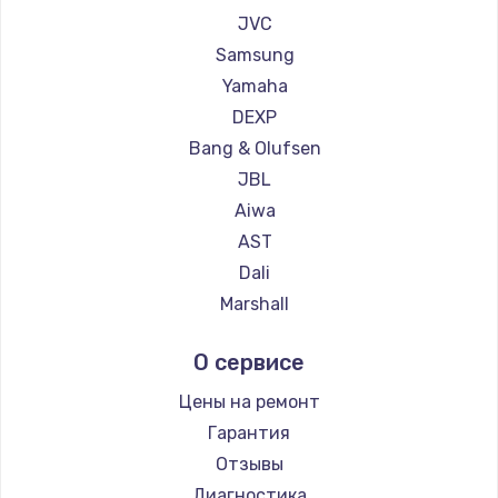
1260 руб.
JVC
Заказать
Samsung
Yamaha
Установка драйверов
DEXP
725 руб.
Bang & Olufsen
Заказать
JBL
Aiwa
Замена жесткого диска
AST
750 руб.
Dali
Marshall
Заказать
Supra
О сервисе
Ремонт цепей питания
2500 руб.
Цены на ремонт
Гарантия
Заказать
Отзывы
Замена видеокарты
Диагностика