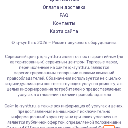
1600 руб.
Оплата и доставка
FAQ
Заказать
Контакты
Ремонт разъема питания
Карта сайта
880 руб.
© iq-synth.ru
2026
— Ремонт звукового оборудования.
Заказать
Сервисный центр iq-synth.ru является пост гарантийным (не
авторизованным) сервисным центром. Торговые марки,
Замена видеочипа
перечисленные на сайте iq-synth.ru, являются
2745 руб.
зарегистрированным товарными знаками компаний
правообладателей. Обозначения используется не с целью
Заказать
индивидуализации соответствующих услуг по ремонту, а с
целью информирования потребителей о предоставляемых
услугах в отношении техники правообладателя
Замена северного моста
2600 руб.
Сайт iq-synth.ru, а также вся информация об услугах и ценах,
предоставленная на нём, носит исключительно
Заказать
информационный характер и ни при каких условиях не
является публичной офертой, определяемой положениями
Статьи 437 Гражданского кодекса Российской Федерации.