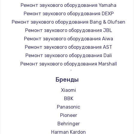
Ремонт звукового оборудования Yamaha
Заказать
Ремонт звукового оборудования DEXP
Ремонт звукового оборудования Bang & Olufsen
Замена микросхемы NFC
Ремонт звукового оборудования JBL
1100 руб.
Ремонт звукового оборудования Aiwa
Заказать
Ремонт звукового оборудования AST
Ремонт звукового оборудования Dali
Замена шим-контроллера
Ремонт звукового оборудования Marshall
3900 руб.
Ремонт звукового оборудования Supra
Заказать
Бренды
Xiaomi
Настройка Wi-Fi
BBK
1030 руб.
Panasonic
Заказать
Pioneer
Behringer
Замена вебкамеры
Harman Kardon