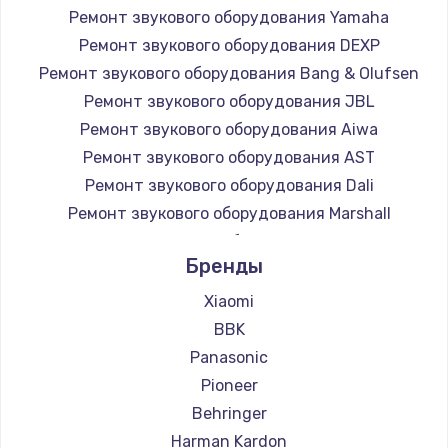
Ремонт звукового оборудования Yamaha
Заказать
Ремонт звукового оборудования DEXP
Ремонт звукового оборудования Bang & Olufsen
Замена микросхемы NFC
Ремонт звукового оборудования JBL
1100 руб.
Ремонт звукового оборудования Aiwa
Заказать
Ремонт звукового оборудования AST
Ремонт звукового оборудования Dali
Замена шим-контроллера
Ремонт звукового оборудования Marshall
3900 руб.
Ремонт звукового оборудования Supra
Заказать
Бренды
Xiaomi
Настройка Wi-Fi
BBK
1030 руб.
Panasonic
Заказать
Pioneer
Behringer
Замена вебкамеры
Harman Kardon