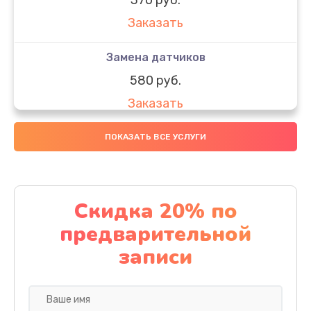
Заказать
Замена датчиков
580 руб.
Заказать
Комплексная чистка
ПОКАЗАТЬ ВСЕ УСЛУГИ
800 руб.
Заказать
Скидка 20% по
Замена дисплея (экрана)
предварительной
2000 руб.
записи
Заказать
Ремонт платы электроники