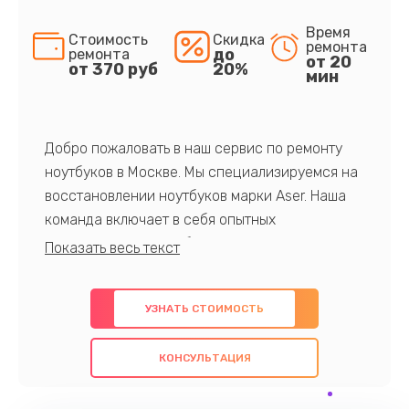
Время
Стоимость
Скидка
ремонта
до
ремонта
от 20
от 370 руб
20%
мин
Добро пожаловать в наш сервис по ремонту
ноутбуков в Москве. Мы специализируемся на
восстановлении ноутбуков марки Aser. Наша
команда включает в себя опытных
профессионалов с обширными знаниями и
многолетним опытом в данной области. Мы
предлагаем быстрый и качественный ремонт с
УЗНАТЬ СТОИМОСТЬ
использованием оригинальных компонентов, а
также гарантируем качество всех
КОНСУЛЬТАЦИЯ
проведенных работ. Наша цель - предоставить
клиентам надежное и профессиональное