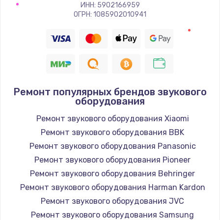
Заказать
ИНН: 5902166959
ОГРН: 1085902010941
Восстановление цепи питания, пайка
880 руб.
Заказать
Программный ремонт/прошивка
Ремонт популярных брендов звукового
оборудования
390 руб.
Ремонт звукового оборудования Xiaomi
Заказать
Ремонт звукового оборудования BBK
Замена Bluetooth/Wi-Fi модуля
Ремонт звукового оборудования Panasonic
800 руб.
Ремонт звукового оборудования Pioneer
Ремонт звукового оборудования Behringer
Заказать
Ремонт звукового оборудования Harman Kardon
Замена картридера
Ремонт звукового оборудования JVC
Ремонт звукового оборудования Samsung
890 руб.