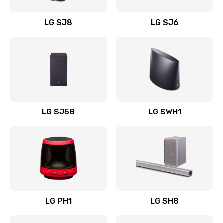
Восстановление после заклинивания
LG SJ8
LG SJ6
1400 руб.
Заказать
Восстановление после залития
1500 руб.
Заказать
LG SJ5B
LG SWH1
Замена фильтра
1500 руб.
Заказать
Ремонт корпуса
LG PH1
LG SH8
1400 руб.