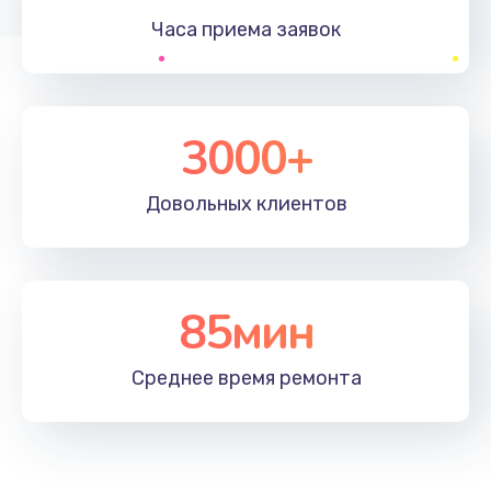
Часа приема
заявок
Заказать
Устранение ошибок
2000 руб.
3000+
Заказать
Довольных
клиентов
Ремонт после залития
2100 руб.
Заказать
85мин
Ремонт электроплаты
Среднее время
ремонта
1400 руб.
Заказать
Замена шнура