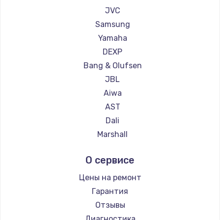
1260 руб.
JVC
Заказать
Samsung
Yamaha
Установка драйверов
DEXP
725 руб.
Bang & Olufsen
Заказать
JBL
Aiwa
Замена жесткого диска
AST
750 руб.
Dali
Marshall
Заказать
Supra
О сервисе
Ремонт цепей питания
2500 руб.
Цены на ремонт
Гарантия
Заказать
Отзывы
Замена видеокарты
Диагностика