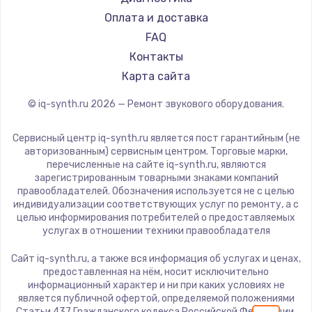
1600 руб.
Оплата и доставка
FAQ
Заказать
Контакты
Ремонт разъема питания
Карта сайта
880 руб.
© iq-synth.ru
2026
— Ремонт звукового оборудования.
Заказать
Сервисный центр iq-synth.ru является пост гарантийным (не
авторизованным) сервисным центром. Торговые марки,
Замена видеочипа
перечисленные на сайте iq-synth.ru, являются
2745 руб.
зарегистрированным товарными знаками компаний
правообладателей. Обозначения используется не с целью
Заказать
индивидуализации соответствующих услуг по ремонту, а с
целью информирования потребителей о предоставляемых
услугах в отношении техники правообладателя
Замена северного моста
2600 руб.
Сайт iq-synth.ru, а также вся информация об услугах и ценах,
предоставленная на нём, носит исключительно
Заказать
информационный характер и ни при каких условиях не
является публичной офертой, определяемой положениями
Статьи 437 Гражданского кодекса Российской Федерации.