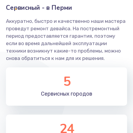
Заказать
Сервисный - в Перми
Ремонт системной платы
Аккуратно, быстро и качественно наши мастера
проведут ремонт девайса. На постремонтный
1600 руб.
период предоставляется гарантия, поэтому
Заказать
если во время дальнейшей эксплуатации
техники возникнут какие-то проблемы, можно
Снятие системных ошибок/программный ремонт
снова обратиться к нам для их решения.
1400 руб.
Заказать
5
Ремонт разъема SIM-карты
Сервисных
городов
880 руб.
Заказать
Модернизация
24
1830 руб.