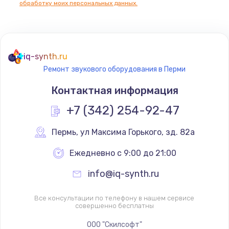
обработку моих персональных данных.
Не реагирует на кнопки
700 руб.
iq-synth.ru
Заказать
Ремонт звукового оборудования в Перми
Не сопряжается с устройством
Контактная информация
900 руб.
+7 (342) 254-92-47
Заказать
Пермь
,
 ул Максима Горького, зд. 82а
Помехи и искажение звука
Ежедневно с 9:00 до 21:00
900 руб.
info@iq-synth.ru
Заказать
Все консультации по телефону в нашем сервисе
Не работает
совершенно бесплатны
1400 руб.
ООО "Скилсофт"