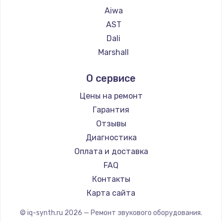
490 руб.
Aiwa
Заказать
AST
Dali
Восстановление после попадания влаги
Marshall
790 руб.
Supra
О сервисе
Заказать
Цены на ремонт
Замена динамика
Гарантия
550 руб.
Отзывы
Заказать
Диагностика
Оплата и доставка
Замена корпуса
FAQ
890 руб.
Контакты
Заказать
Карта сайта
Замена аккумулятора
© iq-synth.ru
2026
— Ремонт звукового оборудования.