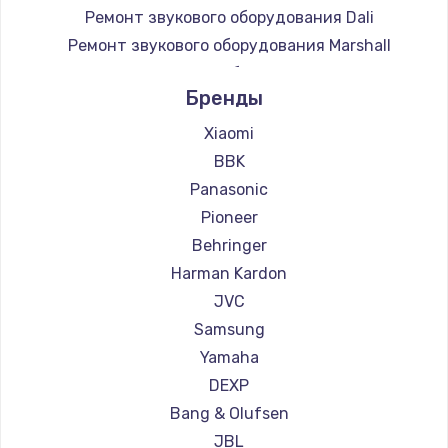
Ремонт звукового оборудования Dali
450 руб.
Ремонт звукового оборудования Marshall
Заказать
Ремонт звукового оборудования Supra
Бренды
Настройка
600 руб.
Xiaomi
BBK
Заказать
Panasonic
Очень тихо играет
Pioneer
700 руб.
Behringer
Заказать
Harman Kardon
JVC
Не заряжается
Samsung
800 руб.
Yamaha
Заказать
DEXP
Bang & Olufsen
Замена кнопок
JBL