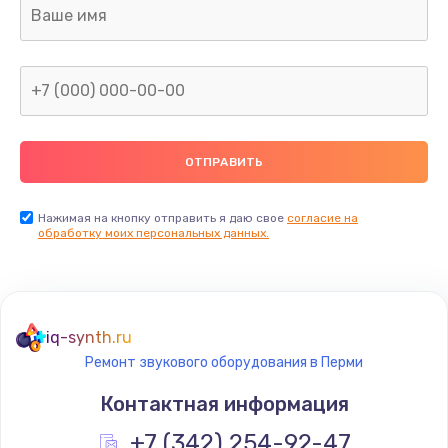
Ремонт платы
800 руб.
Заказать
Не включается
1400 руб.
Заказать
Нажимая на кнопку отправить я даю свое
согласие на
обработку моих персональных данных.
Нет звука
800 руб.
Заказать
iq-synth.ru
Ремонт звукового оборудования в Перми
Не видит флешку
Контактная информация
400 руб.
+7 (342) 254-92-47
Заказать