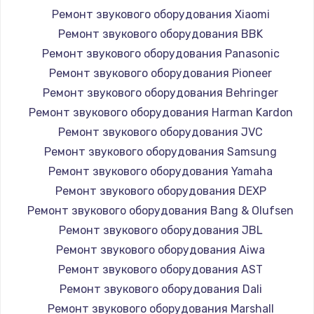
Заказать
Ремонт звукового оборудования Xiaomi
Ремонт звукового оборудования BBK
Восстановление цепи питания, пайка
Ремонт звукового оборудования Panasonic
880 руб.
Ремонт звукового оборудования Pioneer
Заказать
Ремонт звукового оборудования Behringer
Ремонт звукового оборудования Harman Kardon
Программный ремонт/прошивка
Ремонт звукового оборудования JVC
390 руб.
Ремонт звукового оборудования Samsung
Заказать
Ремонт звукового оборудования Yamaha
Ремонт звукового оборудования DEXP
Замена Bluetooth/Wi-Fi модуля
Ремонт звукового оборудования Bang & Olufsen
800 руб.
Ремонт звукового оборудования JBL
Ремонт звукового оборудования Aiwa
Заказать
Ремонт звукового оборудования AST
Замена картридера
Ремонт звукового оборудования Dali
Ремонт звукового оборудования Marshall
890 руб.