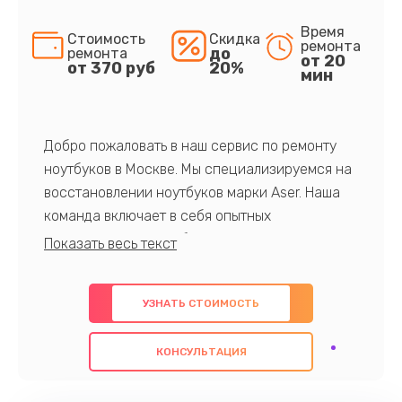
Время
Стоимость
Скидка
ремонта
до
ремонта
от 20
от 370 руб
20%
мин
Добро пожаловать в наш сервис по ремонту
ноутбуков в Москве. Мы специализируемся на
восстановлении ноутбуков марки Aser. Наша
команда включает в себя опытных
профессионалов с обширными знаниями и
многолетним опытом в данной области. Мы
предлагаем быстрый и качественный ремонт с
УЗНАТЬ СТОИМОСТЬ
использованием оригинальных компонентов, а
также гарантируем качество всех
КОНСУЛЬТАЦИЯ
проведенных работ. Наша цель - предоставить
клиентам надежное и профессиональное