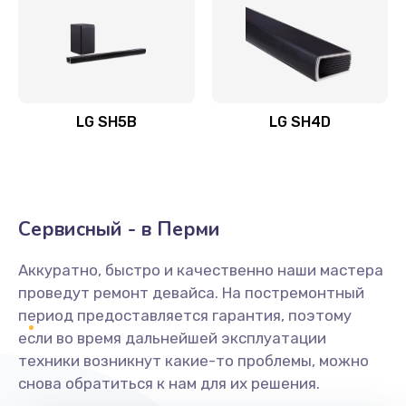
Заказать
Полная профилактика вертикального пылесоса
1400 руб.
Заказать
LG SH5B
LG SH4D
Пайка конденсаторов
1400 руб.
Заказать
Сервисный - в Перми
Ремонт электронного блока управления
Аккуратно, быстро и качественно наши мастера
1900 руб.
проведут ремонт девайса. На постремонтный
Заказать
период предоставляется гарантия, поэтому
если во время дальнейшей эксплуатации
Ремонт или замена двигателя
техники возникнут какие-то проблемы, можно
снова обратиться к нам для их решения.
2400 руб.