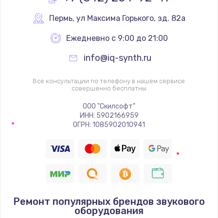
Пермь
,
 ул Максима Горького, зд. 82а
Не реагирует на кнопки
700 руб.
Ежедневно с 9:00 до 21:00
Заказать
info@iq-synth.ru
Не сопряжается с устройством
Все консультации по телефону в нашем сервисе
совершенно бесплатны
900 руб.
ООО "Скилсофт"
Заказать
ИНН: 5902166959
ОГРН: 1085902010941
Помехи и искажение звука
900 руб.
Заказать
Не работает
Ремонт популярных брендов звукового
1400 руб.
оборудования