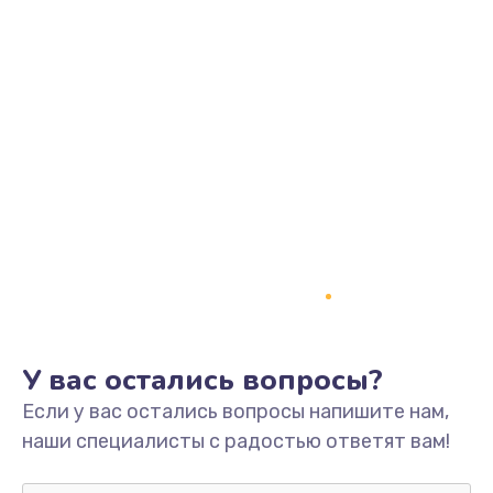
Замена динамика
550 руб.
Заказать
Замена корпуса
890 руб.
Заказать
Замена аккумулятора
890 руб.
Заказать
У вас остались вопросы?
Замена разъема
Если у вас остались вопросы напишите нам,
680 руб.
наши специалисты с радостью ответят вам!
Заказать