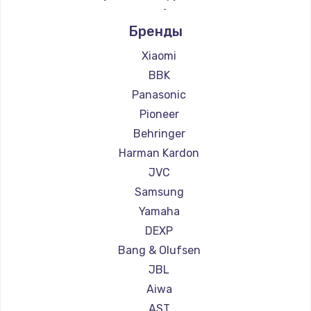
Ремонт звукового оборудования Supra
Заказать
Бренды
Замена микросхемы NFC
Xiaomi
BBK
1100 руб.
Panasonic
Заказать
Pioneer
Behringer
Замена шим-контроллера
Harman Kardon
3900 руб.
JVC
Заказать
Samsung
Yamaha
Настройка Wi-Fi
DEXP
1030 руб.
Bang & Olufsen
Заказать
JBL
Aiwa
Замена вебкамеры
AST