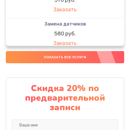
Заказать
Замена датчиков
580 руб.
Заказать
Комплексная чистка
ПОКАЗАТЬ ВСЕ УСЛУГИ
800 руб.
Заказать
Скидка 20% по
Замена дисплея (экрана)
предварительной
2000 руб.
записи
Заказать
Ремонт платы электроники