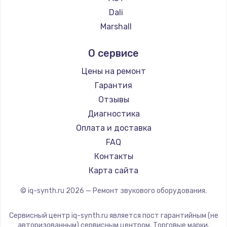
1260 руб.
Dali
Заказать
Marshall
Supra
Установка драйверов
О сервисе
725 руб.
Цены на ремонт
Заказать
Гарантия
Отзывы
Замена жесткого диска
Диагностика
750 руб.
Оплата и доставка
Заказать
FAQ
Контакты
Ремонт цепей питания
Карта сайта
2500 руб.
© iq-synth.ru
2026
— Ремонт звукового оборудования.
Заказать
Сервисный центр iq-synth.ru является пост гарантийным (не
Замена видеокарты
авторизованным) сервисным центром. Торговые марки,