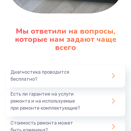
600 руб.
Заказать
Замена датчика
Мы ответили на вопросы,
которые нам задают чаще
480 руб.
всего
Заказать
Замена кнопки
450 руб.
Диагностика проводится
бесплатно?
Заказать
Есть ли гарантия на услуги
Настройка
ремонта и на используемые
600 руб.
при ремонте комплектующие?
Заказать
Стоимость ремонта может
быть изменена?
Очень тихо играет