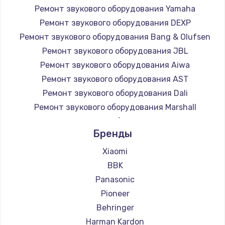
Ремонт звукового оборудования Yamaha
Заказать
Ремонт звукового оборудования DEXP
Ремонт звукового оборудования Bang & Olufsen
Замена микросхемы NFC
Ремонт звукового оборудования JBL
1100 руб.
Ремонт звукового оборудования Aiwa
Заказать
Ремонт звукового оборудования AST
Ремонт звукового оборудования Dali
Замена шим-контроллера
Ремонт звукового оборудования Marshall
3900 руб.
Ремонт звукового оборудования Supra
Заказать
Бренды
Xiaomi
Настройка Wi-Fi
BBK
1030 руб.
Panasonic
Заказать
Pioneer
Behringer
Замена вебкамеры
Harman Kardon