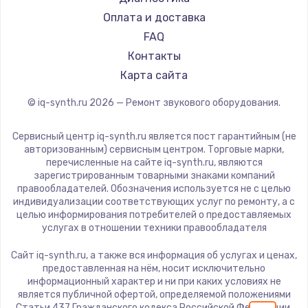
1600 руб.
Оплата и доставка
FAQ
Заказать
Контакты
Ремонт разъема питания
Карта сайта
880 руб.
© iq-synth.ru
2026
— Ремонт звукового оборудования.
Заказать
Сервисный центр iq-synth.ru является пост гарантийным (не
авторизованным) сервисным центром. Торговые марки,
Замена видеочипа
перечисленные на сайте iq-synth.ru, являются
2745 руб.
зарегистрированным товарными знаками компаний
правообладателей. Обозначения используется не с целью
Заказать
индивидуализации соответствующих услуг по ремонту, а с
целью информирования потребителей о предоставляемых
услугах в отношении техники правообладателя
Замена северного моста
2600 руб.
Сайт iq-synth.ru, а также вся информация об услугах и ценах,
предоставленная на нём, носит исключительно
Заказать
информационный характер и ни при каких условиях не
является публичной офертой, определяемой положениями
Статьи 437 Гражданского кодекса Российской Федерации.