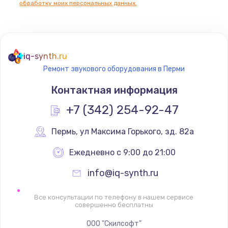
обработку моих персональных данных.
Не реагирует на кнопки
700 руб.
iq-synth.ru
Заказать
Ремонт звукового оборудования в Перми
Не сопряжается с устройством
Контактная информация
900 руб.
+7 (342) 254-92-47
Заказать
Пермь
,
 ул Максима Горького, зд. 82а
Помехи и искажение звука
Ежедневно с 9:00 до 21:00
900 руб.
info@iq-synth.ru
Заказать
Все консультации по телефону в нашем сервисе
Не работает
совершенно бесплатны
1400 руб.
ООО "Скилсофт"