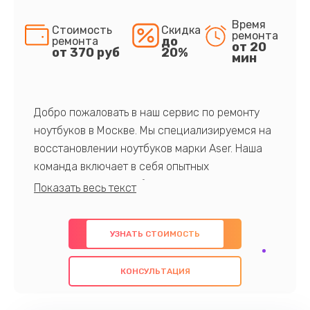
Время
Стоимость
Скидка
ремонта
до
ремонта
от 20
от 370 руб
20%
мин
Добро пожаловать в наш сервис по ремонту
ноутбуков в Москве. Мы специализируемся на
восстановлении ноутбуков марки Aser. Наша
команда включает в себя опытных
профессионалов с обширными знаниями и
многолетним опытом в данной области. Мы
предлагаем быстрый и качественный ремонт с
УЗНАТЬ СТОИМОСТЬ
использованием оригинальных компонентов, а
также гарантируем качество всех
КОНСУЛЬТАЦИЯ
проведенных работ. Наша цель - предоставить
клиентам надежное и профессиональное