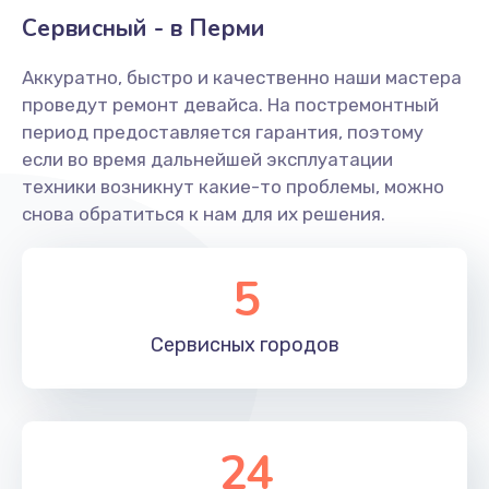
Заказать
Сервисный - в Перми
Ремонт системной платы
Аккуратно, быстро и качественно наши мастера
проведут ремонт девайса. На постремонтный
1600 руб.
период предоставляется гарантия, поэтому
Заказать
если во время дальнейшей эксплуатации
техники возникнут какие-то проблемы, можно
Снятие системных ошибок/программный ремонт
снова обратиться к нам для их решения.
1400 руб.
Заказать
5
Ремонт разъема SIM-карты
Сервисных
городов
880 руб.
Заказать
Модернизация
24
1830 руб.