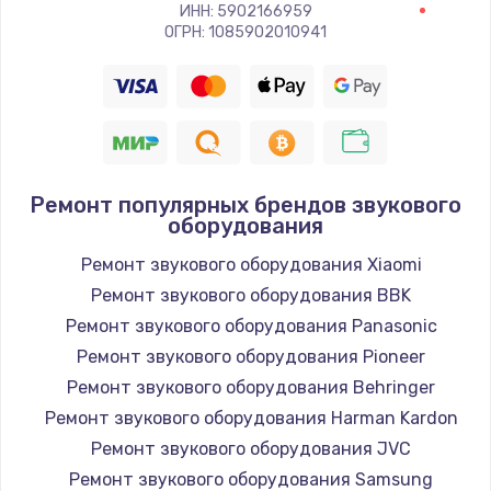
Заказать
ИНН: 5902166959
ОГРН: 1085902010941
Восстановление цепи питания, пайка
880 руб.
Заказать
Программный ремонт/прошивка
Ремонт популярных брендов звукового
оборудования
390 руб.
Ремонт звукового оборудования Xiaomi
Заказать
Ремонт звукового оборудования BBK
Замена Bluetooth/Wi-Fi модуля
Ремонт звукового оборудования Panasonic
800 руб.
Ремонт звукового оборудования Pioneer
Ремонт звукового оборудования Behringer
Заказать
Ремонт звукового оборудования Harman Kardon
Замена картридера
Ремонт звукового оборудования JVC
Ремонт звукового оборудования Samsung
890 руб.