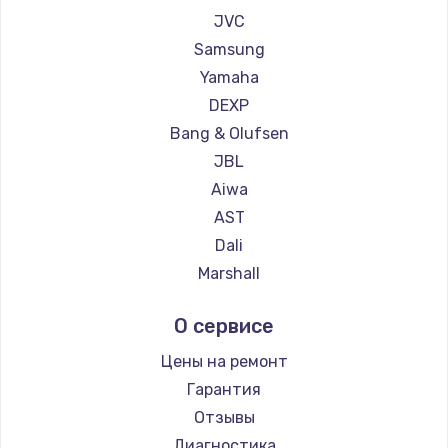
1260 руб.
JVC
Заказать
Samsung
Yamaha
Установка драйверов
DEXP
725 руб.
Bang & Olufsen
Заказать
JBL
Aiwa
Замена жесткого диска
AST
750 руб.
Dali
Marshall
Заказать
Supra
О сервисе
Ремонт цепей питания
2500 руб.
Цены на ремонт
Гарантия
Заказать
Отзывы
Замена видеокарты
Диагностика