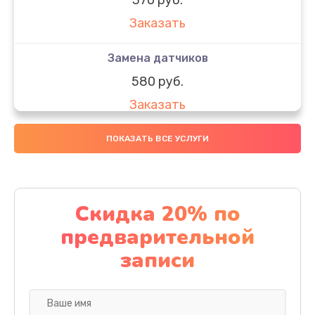
Заказать
Замена датчиков
580 руб.
Заказать
Комплексная чистка
ПОКАЗАТЬ ВСЕ УСЛУГИ
800 руб.
Заказать
Скидка 20% по
Замена дисплея (экрана)
предварительной
2000 руб.
записи
Заказать
Ремонт платы электроники