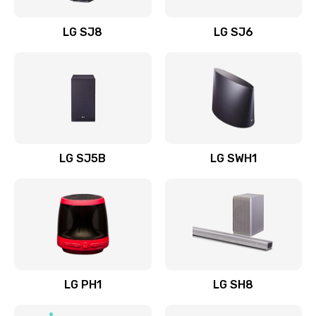
Восстановление после заклинивания
LG SJ8
LG SJ6
1400 руб.
Заказать
Восстановление после залития
1500 руб.
Заказать
LG SJ5B
LG SWH1
Замена фильтра
1500 руб.
Заказать
Ремонт корпуса
LG PH1
LG SH8
1400 руб.