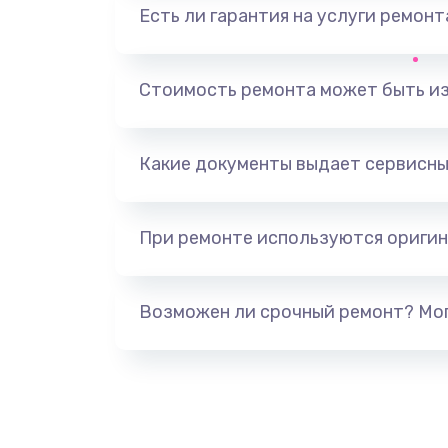
Есть ли гарантия на услуги ремон
Замена фильтра
Стоимость ремонта может быть и
Ремонт корпуса
Полная профилактика вертикал
Какие документы выдает сервисны
пылесоса
При ремонте используются оригин
Пайка конденсаторов
Ремонт электронного блока упр
Возможен ли срочный ремонт? Мог
Ремонт или замена двигателя
Ремонт системной платы