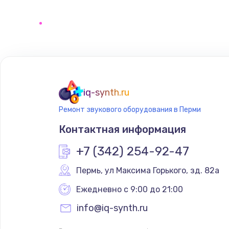
Замена датчика
Замена кнопки
Настройка
Очень тихо играет
iq-synth.ru
Ремонт звукового оборудования в Перми
Не заряжается
Контактная информация
Замена кнопок
+7 (342) 254-92-47
Пермь
,
 ул Максима Горького, зд. 82а
Восстановление после попадани
Ежедневно с 9:00 до 21:00
Замена динамика
info@iq-synth.ru