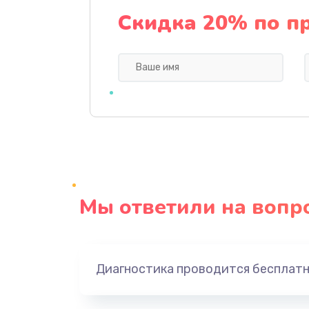
Ремонт механики привода
Скидка 20% по п
Ремонт / замена кнопок, клавиш,
индикаторов, разъемов
Замена уборочных щеток
Замена или ремонт блока питан
Замена батареи (аккумулятора)
Мы ответили на вопр
Замена, восстановление кнопок
Восстановление после заклини
Диагностика проводится бесплат
Восстановление после залития