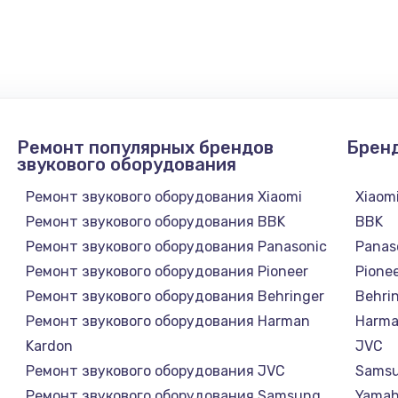
480 руб.
Заказ
450 руб.
Заказ
600 руб.
Заказ
Ремонт популярных брендов
Брен
700 руб.
Заказ
звукового оборудования
Ремонт звукового оборудования Xiaomi
Xiaom
800 руб.
Заказ
Ремонт звукового оборудования BBK
BBK
Ремонт звукового оборудования Panasonic
Panas
490 руб.
Заказ
Ремонт звукового оборудования Pioneer
Pione
Ремонт звукового оборудования Behringer
Behri
я влаги
790 руб.
Заказ
Ремонт звукового оборудования Harman
Harma
Kardon
JVC
550 руб.
Заказ
Ремонт звукового оборудования JVC
Sams
Ремонт звукового оборудования Samsung
Yama