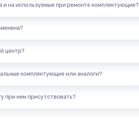
та и на используемые при ремонте комплектующие?
1500 руб.
Заказ
зменена?
1400 руб.
Заказ
ьного
й центр?
1400 руб.
Заказ
альные комплектующие или аналоги?
1400 руб.
Заказ
авления
1900 руб.
Заказ
у при нем присутствовать?
2400 руб.
Заказ
1600 руб.
Заказ