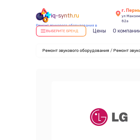
г. Перм
iq-synth.ru
ул Максима
82а
Ремонт звукового оборудования в
Цены
О компани
Перми
ВЫБЕРИТЕ БРЕНД
Ремонт звукового оборудования
/
Ремонт звук