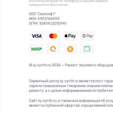
Все консультации по телефону в нашем сервисе
Замена корпуса
совершенно бесплатны
ООО "Скилсофт"
Замена аккумулятора
ИНН: 5902166959
ОГРН: 1085902010941
Замена разъема
Ремонт платы
Не включается
© iq-synth.ru
2026
— Ремонт звукового оборудов
Нет звука
Сервисный центр iq-synth.ru является пост гар
зарегистрированным товарными знаками компан
Не видит флешку
ремонту, а с целью информирования потребител
Сайт iq-synth.ru, а также вся информация об ус
Не реагирует на кнопки
является публичной офертой, определяемой пол