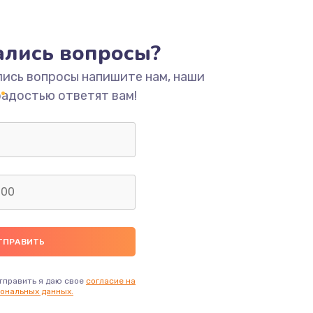
ать
тались вопросы?
ать
лись вопросы напишите нам, наши
радостью ответят вам!
ать
ать
ать
ать
ать
тправить я даю свое
согласие на
ональных данных.