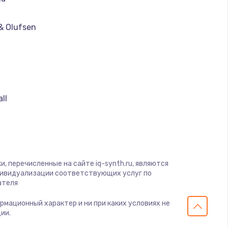
ать
& Olufsen
ать
ать
ать
ll
ать
ать
, перечисленные на сайте iq-synth.ru, являются
дивидуализации соответствующих услуг по
ать
ателя
ормационный характер и ни при каких условиях не
ать
ии.