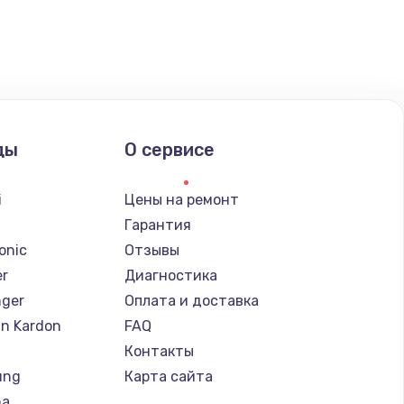
ать
ать
ать
ды
О сервисе
ать
i
Цены на ремонт
ать
Гарантия
onic
Отзывы
ать
er
Диагностика
nger
Оплата и доставка
ать
n Kardon
FAQ
Контакты
ать
ung
Карта сайта
ha