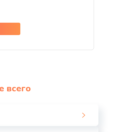
ать
ать
ать
ать
ать
е всего
ать
ать
ать