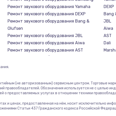
890 руб.
Заказ
Ремонт звукового оборудования Yamaha
DEXP
Ремонт звукового оборудования DEXP
Bang 
890 руб.
Заказ
Ремонт звукового оборудования Bang &
JBL
Olufsen
Aiwa
680 руб.
Заказ
Ремонт звукового оборудования JBL
AST
Ремонт звукового оборудования Aiwa
Dali
800 руб.
Заказ
Ремонт звукового оборудования AST
Marsha
Ремонт звукового оборудования Dali
Supra
1400 руб.
Заказ
Ремонт звукового оборудования Marshall
ания.
Ремонт звукового оборудования Supra
800 руб.
Заказ
антийным (не авторизованным) сервисным центром. Торговые марки
ий правообладателей. Обозначения используется не с целью ин
400 руб.
Заказ
ей о предоставляемых услугах в отношении техники правооблад
лугах и ценах, предоставленная на нём, носит исключительно инф
700 руб.
Заказ
ожениями Статьи 437 Гражданского кодекса Российской Федерац