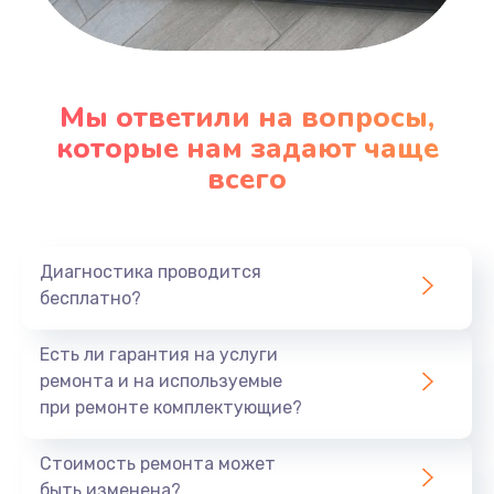
600 руб.
Заказать
Замена датчика
Мы ответили на вопросы,
которые нам задают чаще
480 руб.
всего
Заказать
Замена кнопки
450 руб.
Диагностика проводится
бесплатно?
Заказать
Есть ли гарантия на услуги
Настройка
ремонта и на используемые
600 руб.
при ремонте комплектующие?
Заказать
Стоимость ремонта может
быть изменена?
Очень тихо играет