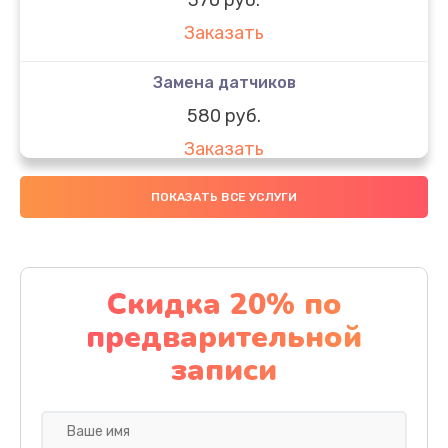
Заказать
Замена датчиков
580 руб.
Заказать
Комплексная чистка
ПОКАЗАТЬ ВСЕ УСЛУГИ
800 руб.
Заказать
Скидка 20% по
Замена дисплея (экрана)
предварительной
2000 руб.
записи
Заказать
Ремонт платы электроники