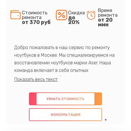
Время
Стоимость
Скидка
ремонта
до
ремонта
от 20
от 370 руб
20%
мин
Добро пожаловать в наш сервис по ремонту
ноутбуков в Москве. Мы специализируемся на
восстановлении ноутбуков марки Aser. Наша
команда включает в себя опытных
профессионалов с обширными знаниями и
многолетним опытом в данной области. Мы
предлагаем быстрый и качественный ремонт с
УЗНАТЬ СТОИМОСТЬ
использованием оригинальных компонентов, а
также гарантируем качество всех
КОНСУЛЬТАЦИЯ
проведенных работ. Наша цель - предоставить
клиентам надежное и профессиональное