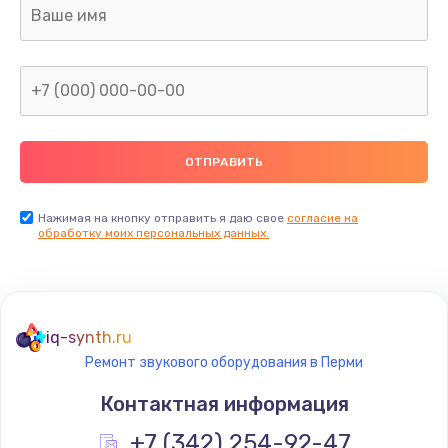
Ремонт платы
800 руб.
Заказать
Не включается
1400 руб.
Заказать
Нажимая на кнопку отправить я даю свое
согласие на
обработку моих персональных данных.
Нет звука
800 руб.
Заказать
iq-synth.ru
Ремонт звукового оборудования в Перми
Не видит флешку
Контактная информация
400 руб.
+7 (342) 254-92-47
Заказать