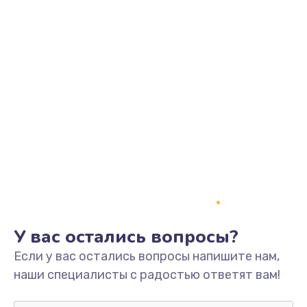
Замена динамика
550 руб.
Заказать
Замена корпуса
890 руб.
Заказать
Замена аккумулятора
890 руб.
Заказать
У вас остались вопросы?
Замена разъема
Если у вас остались вопросы напишите нам,
680 руб.
наши специалисты с радостью ответят вам!
Заказать