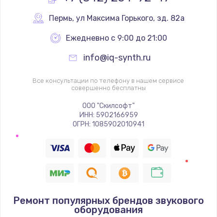
Пермь
,
 ул Максима Горького, зд. 82а
Не реагирует на кнопки
700 руб.
Ежедневно с 9:00 до 21:00
Заказать
info@iq-synth.ru
Не сопряжается с устройством
Все консультации по телефону в нашем сервисе
совершенно бесплатны
900 руб.
ООО "Скилсофт"
Заказать
ИНН: 5902166959
ОГРН: 1085902010941
Помехи и искажение звука
900 руб.
Заказать
Не работает
Ремонт популярных брендов звукового
1400 руб.
оборудования