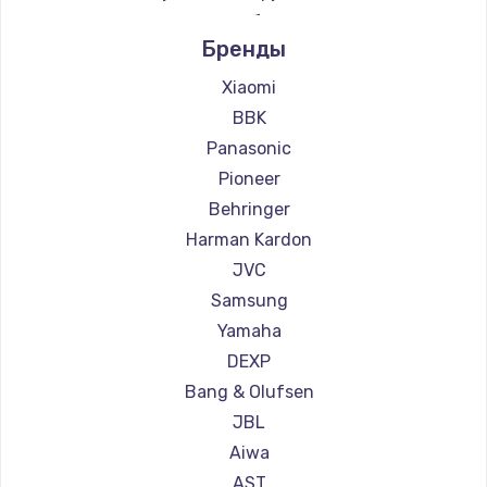
Ремонт звукового оборудования Supra
Заказать
Бренды
Замена микросхемы NFC
Xiaomi
BBK
1100 руб.
Panasonic
Заказать
Pioneer
Behringer
Замена шим-контроллера
Harman Kardon
3900 руб.
JVC
Заказать
Samsung
Yamaha
Настройка Wi-Fi
DEXP
1030 руб.
Bang & Olufsen
Заказать
JBL
Aiwa
Замена вебкамеры
AST