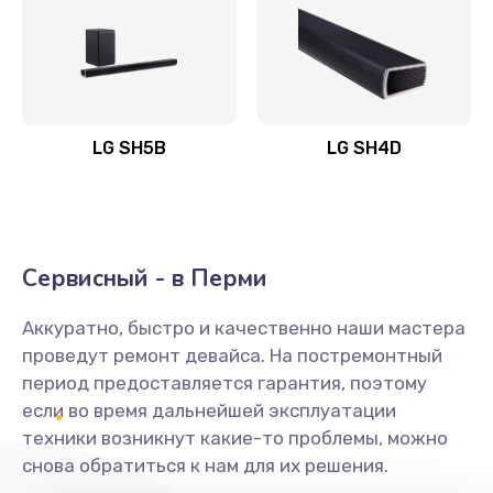
Заказать
Полная профилактика вертикального пылесоса
1400 руб.
Заказать
LG SH5B
LG SH4D
Пайка конденсаторов
1400 руб.
Заказать
Сервисный - в Перми
Ремонт электронного блока управления
Аккуратно, быстро и качественно наши мастера
1900 руб.
проведут ремонт девайса. На постремонтный
Заказать
период предоставляется гарантия, поэтому
если во время дальнейшей эксплуатации
Ремонт или замена двигателя
техники возникнут какие-то проблемы, можно
снова обратиться к нам для их решения.
2400 руб.