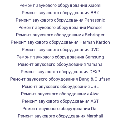
Заказать
Ремонт звукового оборудования Xiaomi
Ремонт звукового оборудования BBK
Восстановление цепи питания, пайка
Ремонт звукового оборудования Panasonic
880 руб.
Ремонт звукового оборудования Pioneer
Заказать
Ремонт звукового оборудования Behringer
Ремонт звукового оборудования Harman Kardon
Программный ремонт/прошивка
Ремонт звукового оборудования JVC
390 руб.
Ремонт звукового оборудования Samsung
Заказать
Ремонт звукового оборудования Yamaha
Ремонт звукового оборудования DEXP
Замена Bluetooth/Wi-Fi модуля
Ремонт звукового оборудования Bang & Olufsen
800 руб.
Ремонт звукового оборудования JBL
Ремонт звукового оборудования Aiwa
Заказать
Ремонт звукового оборудования AST
Замена картридера
Ремонт звукового оборудования Dali
Ремонт звукового оборудования Marshall
890 руб.