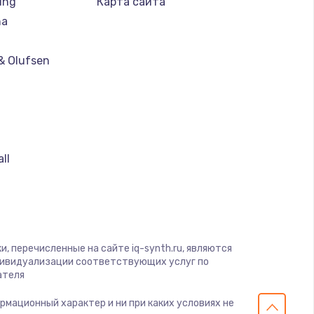
ung
Карта сайта
ha
& Olufsen
ll
, перечисленные на сайте iq-synth.ru, являются
дивидуализации соответствующих услуг по
ателя
ормационный характер и ни при каких условиях не