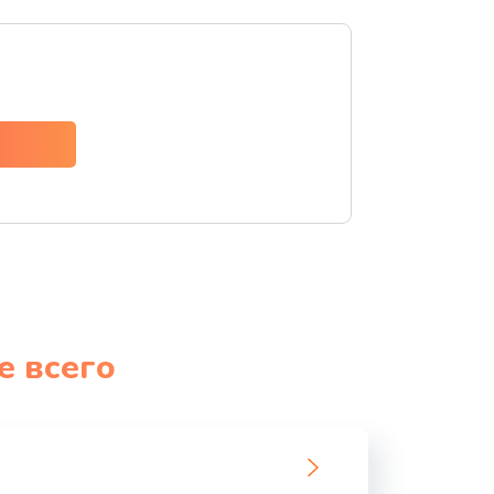
ать
ать
ать
ать
ать
ать
е всего
ать
ать