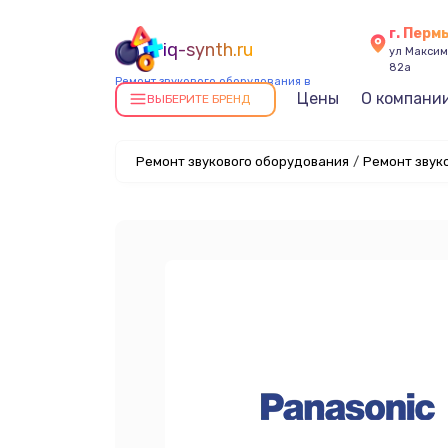
г. Перм
iq-synth.ru
ул Максима
82а
Ремонт звукового оборудования в
Цены
О компани
Перми
ВЫБЕРИТЕ БРЕНД
Ремонт звукового оборудования
/
Ремонт звук