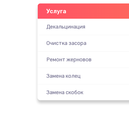
Услуга
Декальцинация
Очистка засора
Ремонт жерновов
Замена колец
Замена скобок
Замена пластмассовых элемент
корпуса