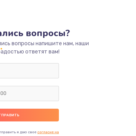
ать
ать
тались вопросы?
лись вопросы напишите нам, наши
ать
радостью ответят вам!
ать
ать
ать
ать
ать
тправить я даю свое
согласие на