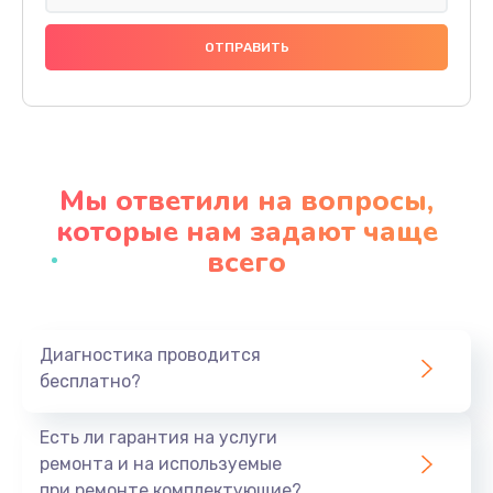
Замена панелей
1250 руб.
Заказать
Ремонт термостата
1600 руб.
Мы ответили на вопросы,
Заказать
которые нам задают чаще
всего
Замена клапана термоблока
1800 руб.
Заказать
Диагностика проводится
бесплатно?
Ремонт датчика воды
1900 руб.
Есть ли гарантия на услуги
Заказать
ремонта и на используемые
при ремонте комплектующие?