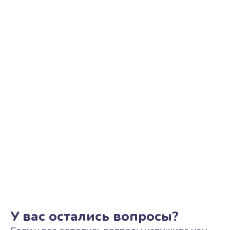
Замена трубок гидравлики
850 руб.
Заказать
Ремонт клапана термоблока
800 руб.
Заказать
Замена двигателя кофемолки
1500 руб.
Заказать
Замена прокладок
1250 руб.
Заказать
У вас остались вопросы?