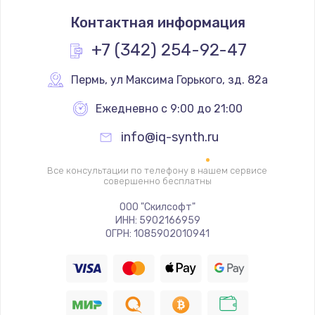
Ремонт платы управления
Контактная информация
3500 руб.
Заказать
+7 (342) 254-92-47
Перепрошивка
Пермь
,
 ул Максима Горького, зд. 82а
3650 руб.
Ежедневно с 9:00 до 21:00
Заказать
info@iq-synth.ru
Замена жерновов
Все консультации по телефону в нашем сервисе
2500 руб.
совершенно бесплатны
Заказать
ООО "Скилсофт"
ИНН: 5902166959
ОГРН: 1085902010941
Ремонт дренажного клапана
2300 руб.
Заказать
Полный ремонт заварочного блока