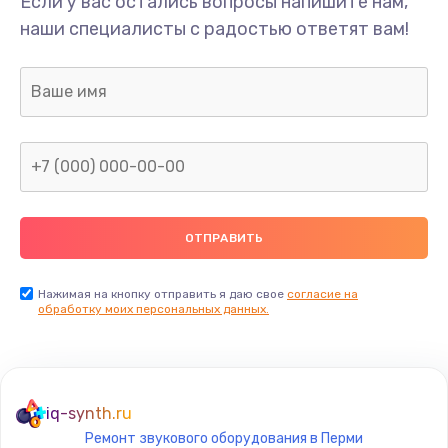
Если у вас остались вопросы напишите нам,
Замена мультиклапана
наши специалисты с радостью ответят вам!
3000 руб.
Заказать
Ремонт двигателя кофемолки
1000 руб.
Заказать
Ремонт помпы
2650 руб.
Заказать
Нажимая на кнопку отправить я даю свое
согласие на
обработку моих персональных данных.
Замена уплотнителя
750 руб.
Заказать
iq-synth.ru
Ремонт звукового оборудования в Перми