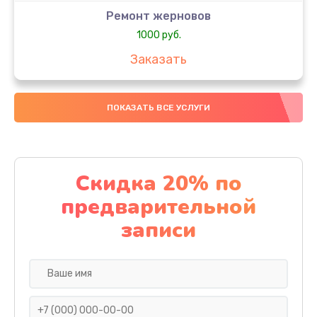
Ремонт жерновов
1000 руб.
Заказать
Замена колец
ПОКАЗАТЬ ВСЕ УСЛУГИ
1250 руб.
Заказать
Замена скобок
Скидка 20% по
1250 руб.
предварительной
Заказать
записи
Замена пластмассовых элементов корпуса
1250 руб.
Заказать