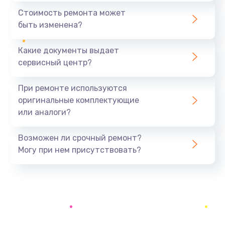
700 руб.
Стоимость ремонта может
быть изменена?
Заказать
Какие документы выдает
Ремонт разъема
сервисный центр?
600 руб.
Заказать
При ремонте используются
оригинальные комплектующие
Замена фейдеров
или аналоги?
500 руб.
Заказать
Возможен ли срочный ремонт?
Могу при нем присутствовать?
Корпусный ремонт (замена резинок, креплений,
кнопок)
700 руб.
Заказать