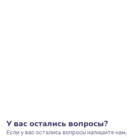
Восстановление после воды
600 руб.
Заказать
Замена блока питания
500 руб.
Заказать
Замена источника постоянного тока
800 руб.
Заказать
У вас остались вопросы?
Если у вас остались вопросы напишите нам,