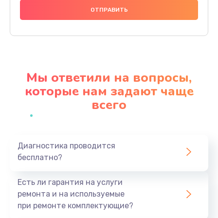
1000 руб.
Заказать
Ремонт платы
1100 руб.
Мы ответили на вопросы,
Заказать
которые нам задают чаще
всего
Ремонт потенциометров
800 руб.
Заказать
Диагностика проводится
бесплатно?
Ремонт эквалайзеров
700 руб.
Есть ли гарантия на услуги
Заказать
ремонта и на используемые
при ремонте комплектующие?
Ремонт усилителей