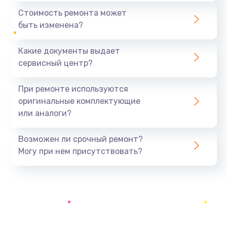
700 руб.
Стоимость ремонта может
быть изменена?
Заказать
Какие документы выдает
Ремонт разъема
сервисный центр?
600 руб.
Заказать
При ремонте используются
оригинальные комплектующие
Замена фейдеров
или аналоги?
500 руб.
Заказать
Возможен ли срочный ремонт?
Могу при нем присутствовать?
Корпусный ремонт (замена резинок, креплений,
кнопок)
700 руб.
Заказать