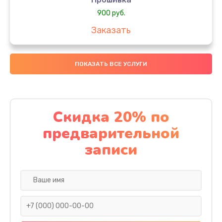
900 руб.
Заказать
Профилактическая чистка
ПОКАЗАТЬ ВСЕ УСЛУГИ
700 руб.
Заказать
Замена/ремонт платы
Скидка 20% по
1100 руб.
предварительной
Заказать
записи
Замена кнопок
1000 руб.
Заказать
Ремонт корпуса