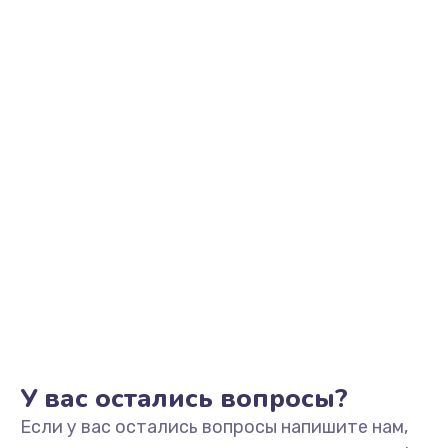
Восстановление после воды
600 руб.
Заказать
Замена блока питания
500 руб.
Заказать
Замена источника постоянного тока
800 руб.
Заказать
У вас остались вопросы?
Если у вас остались вопросы напишите нам,