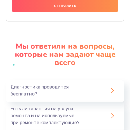
1000 руб.
Заказать
Ремонт платы
1100 руб.
Мы ответили на вопросы,
Заказать
которые нам задают чаще
всего
Ремонт потенциометров
800 руб.
Заказать
Диагностика проводится
бесплатно?
Ремонт эквалайзеров
700 руб.
Есть ли гарантия на услуги
Заказать
ремонта и на используемые
при ремонте комплектующие?
Ремонт усилителей