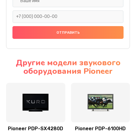
Замена кнопок
1000 руб.
Заказать
Ремонт корпуса
1000 руб.
Заказать
Другие модели звукового
оборудования Pioneer
Ремонт платы
1100 руб.
Заказать
Ремонт потенциометров
800 руб.
Заказать
Pioneer PDP-SX4280D
Pioneer PDP-6100HD