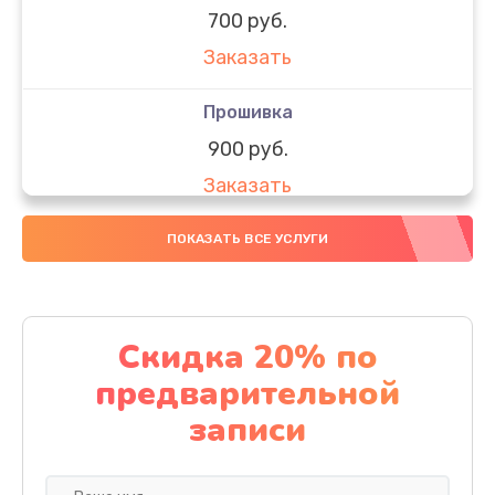
700 руб.
Заказать
Прошивка
900 руб.
Заказать
Профилактическая чистка
ПОКАЗАТЬ ВСЕ УСЛУГИ
700 руб.
Заказать
Скидка 20% по
Замена/ремонт платы
предварительной
1100 руб.
записи
Заказать