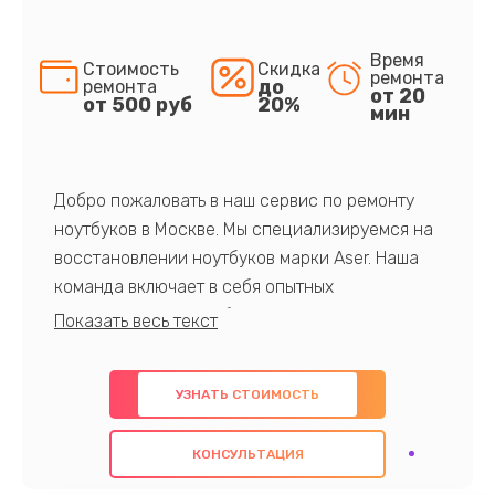
Время
Стоимость
Скидка
ремонта
до
ремонта
от 20
от 500 руб
20%
мин
Добро пожаловать в наш сервис по ремонту
ноутбуков в Москве. Мы специализируемся на
восстановлении ноутбуков марки Aser. Наша
команда включает в себя опытных
профессионалов с обширными знаниями и
многолетним опытом в данной области. Мы
предлагаем быстрый и качественный ремонт с
УЗНАТЬ СТОИМОСТЬ
использованием оригинальных компонентов, а
также гарантируем качество всех
КОНСУЛЬТАЦИЯ
проведенных работ. Наша цель - предоставить
клиентам надежное и профессиональное