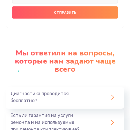
Ремонт корпуса
1000 руб.
Заказать
Ремонт платы
1100 руб.
Мы ответили на вопросы,
Заказать
которые нам задают чаще
всего
Ремонт потенциометров
800 руб.
Заказать
Диагностика проводится
бесплатно?
Ремонт эквалайзеров
700 руб.
Есть ли гарантия на услуги
Заказать
ремонта и на используемые
при ремонте комплектующие?