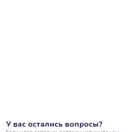
Восстановление после воды
600 руб.
Заказать
Замена блока питания
500 руб.
Заказать
Замена источника постоянного тока
800 руб.
Заказать
У вас остались вопросы?