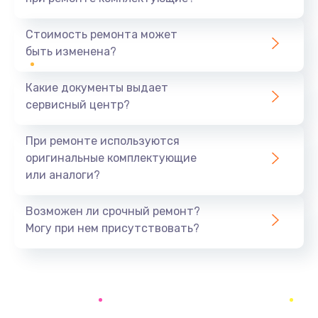
Ремонт усилителей
700 руб.
Стоимость ремонта может
быть изменена?
Заказать
Какие документы выдает
Ремонт разъема
сервисный центр?
600 руб.
Заказать
При ремонте используются
оригинальные комплектующие
Замена фейдеров
или аналоги?
500 руб.
Заказать
Возможен ли срочный ремонт?
Могу при нем присутствовать?
Корпусный ремонт (замена резинок, креплений,
кнопок)
700 руб.
Заказать