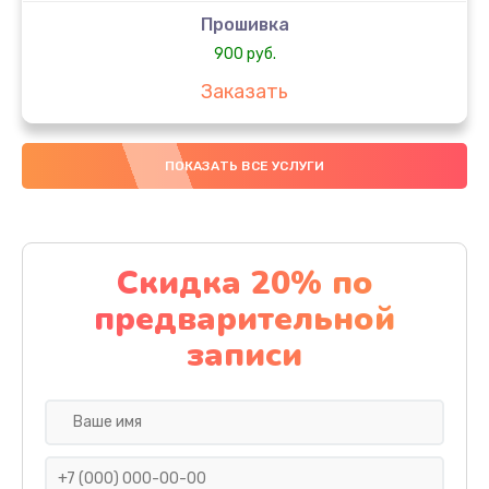
Прошивка
900 руб.
Заказать
Профилактическая чистка
ПОКАЗАТЬ ВСЕ УСЛУГИ
700 руб.
Заказать
Замена/ремонт платы
Скидка 20% по
1100 руб.
предварительной
Заказать
записи
Замена кнопок
1000 руб.
Заказать