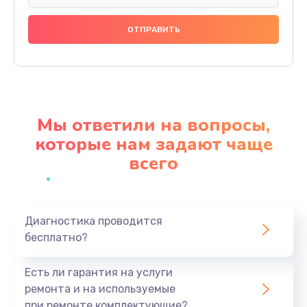
Ремонт корпуса
1000 руб.
Заказать
Ремонт платы
1100 руб.
Мы ответили на вопросы,
Заказать
которые нам задают чаще
всего
Ремонт потенциометров
800 руб.
Заказать
Диагностика проводится
бесплатно?
Ремонт эквалайзеров
700 руб.
Есть ли гарантия на услуги
Заказать
ремонта и на используемые
при ремонте комплектующие?