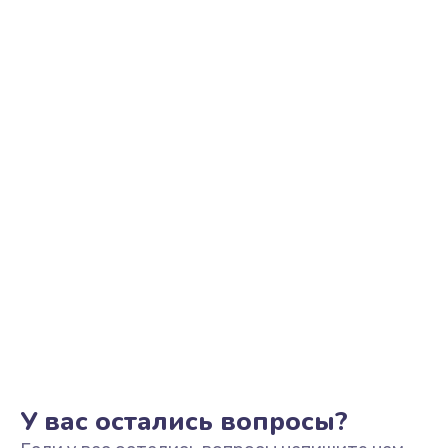
Восстановление после воды
600 руб.
Заказать
Замена блока питания
500 руб.
Заказать
Замена источника постоянного тока
800 руб.
Заказать
У вас остались вопросы?