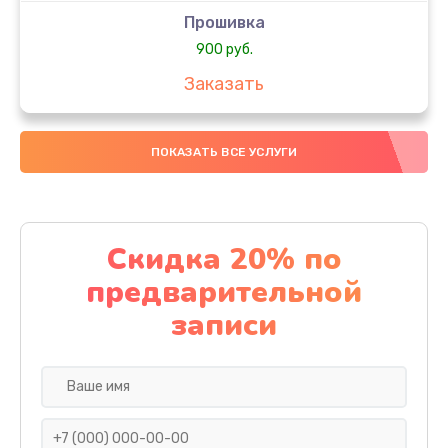
Прошивка
900 руб.
Заказать
Профилактическая чистка
ПОКАЗАТЬ ВСЕ УСЛУГИ
700 руб.
Заказать
Замена/ремонт платы
Скидка 20% по
1100 руб.
предварительной
Заказать
записи
Замена кнопок
1000 руб.
Заказать