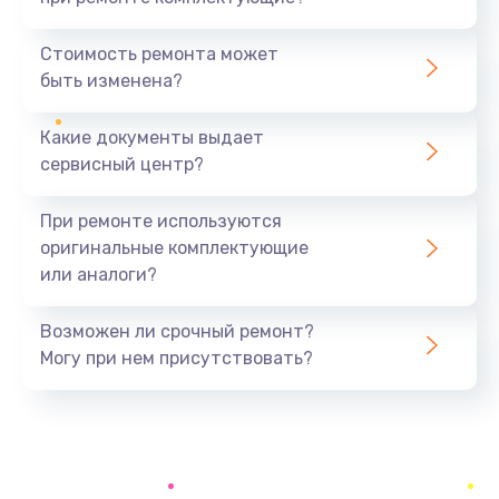
Ремонт усилителей
700 руб.
Стоимость ремонта может
быть изменена?
Заказать
Какие документы выдает
Ремонт разъема
сервисный центр?
600 руб.
Заказать
При ремонте используются
оригинальные комплектующие
Замена фейдеров
или аналоги?
500 руб.
Заказать
Возможен ли срочный ремонт?
Могу при нем присутствовать?
Корпусный ремонт (замена резинок, креплений,
кнопок)
700 руб.
Заказать