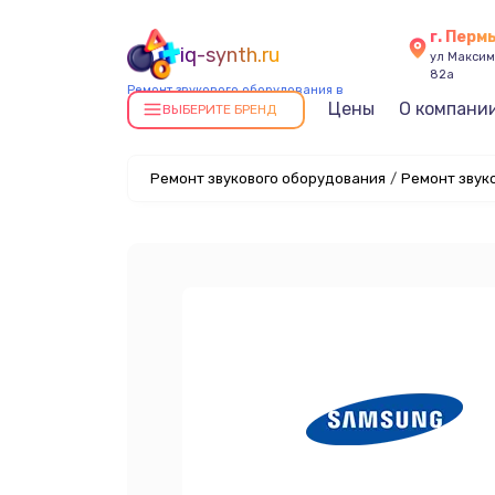
г. Перм
iq-synth.ru
ул Максима
82а
Ремонт звукового оборудования в
Цены
О компани
Перми
ВЫБЕРИТЕ БРЕНД
Ремонт звукового оборудования
/
Ремонт звук