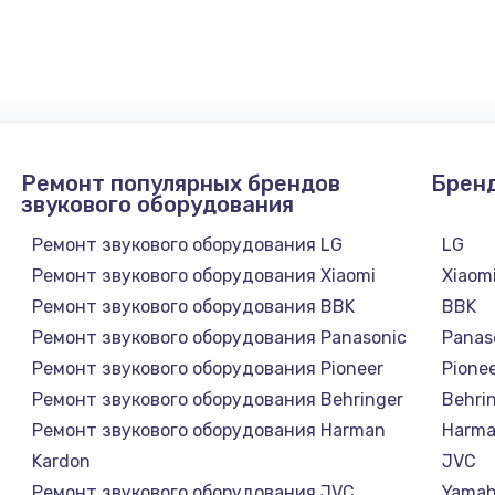
Заказ
4900 руб.
Заказ
2400 руб.
Заказ
Ремонт популярных брендов
Брен
1200 руб.
Заказ
звукового оборудования
Ремонт звукового оборудования LG
LG
1000 руб.
Заказ
Ремонт звукового оборудования Xiaomi
Xiaom
Ремонт звукового оборудования BBK
BBK
зора
1400 руб.
Заказ
Ремонт звукового оборудования Panasonic
Panas
Ремонт звукового оборудования Pioneer
Pione
1200 руб.
Заказ
Ремонт звукового оборудования Behringer
Behri
Ремонт звукового оборудования Harman
Harma
800 руб.
Заказ
Kardon
JVC
Ремонт звукового оборудования JVC
Yama