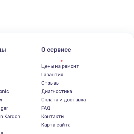
ать
ать
ать
ды
О сервисе
ать
Цены на ремонт
ать
i
Гарантия
Отзывы
ать
onic
Диагностика
er
Оплата и доставка
ать
nger
FAQ
n Kardon
Контакты
ать
Карта сайта
ha