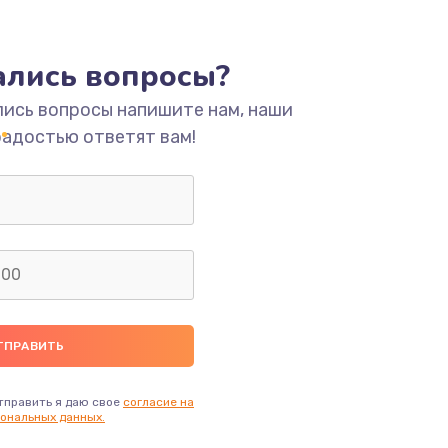
ать
тались вопросы?
ать
лись вопросы напишите нам, наши
ать
радостью ответят вам!
ать
ать
ать
ать
тправить я даю свое
согласие на
ональных данных.