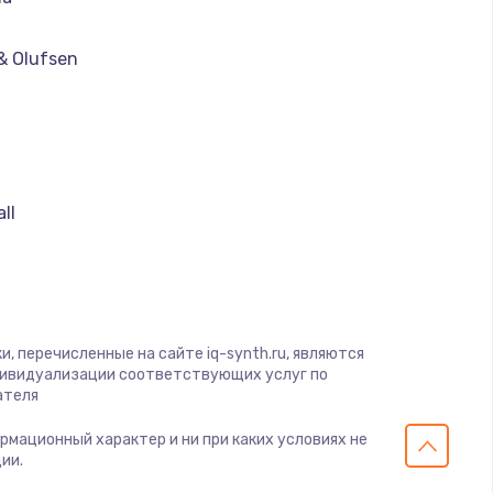
ать
& Olufsen
ать
ать
ll
ать
ать
ать
, перечисленные на сайте iq-synth.ru, являются
дивидуализации соответствующих услуг по
ателя
ать
ормационный характер и ни при каких условиях не
ии.
ать