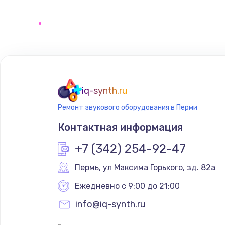
Программирование АТС
Замена корпусных элементов
Ремонт тюнера
iq-synth.ru
Ремонт звукового оборудования в Перми
Ремонт платы картоприемника
Контактная информация
Восстановление/замена диффу
+7 (342) 254-92-47
Пермь
,
 ул Максима Горького, зд. 82а
Ремонт платы усилителя
Ежедневно с 9:00 до 21:00
Ремонт платы блока питания
info@iq-synth.ru