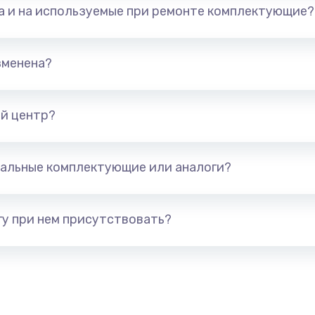
та и на используемые при ремонте комплектующие?
талей
880 руб.
Заказ
зменена?
1400 руб.
Заказ
й центр?
я (для
1300 руб.
Заказ
альные комплектующие или аналоги?
 усиления
1200 руб.
Заказ
у при нем присутствовать?
2100 руб.
Заказ
1400 руб.
Заказ