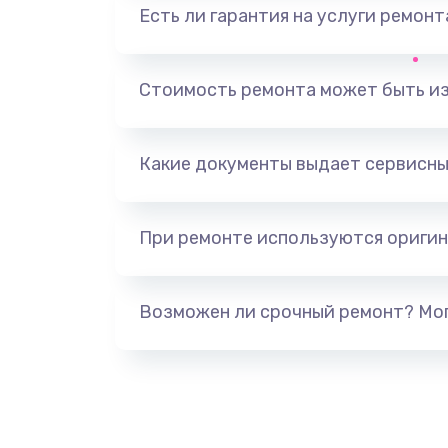
Есть ли гарантия на услуги ремон
Выход из строя электронных де
вследствие перегрева
Стоимость ремонта может быть и
Ремонт динамиков
Какие документы выдает сервисны
Ремонт выходных цепей усилени
активных сабвуферов)
При ремонте используются оригин
Ремонт предварительных цепей
(для активных сабвуферов)
Возможен ли срочный ремонт? Мог
Ремонт после залития
Замена диффузора динамика