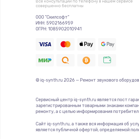
Все консультации по телефону в нашем сервисе
Тюнинг динамиков
совершенно бесплатны
ООО "Скилсофт"
Ремонт криптомодуля
ИНН: 5902166959
ОГРН: 1085902010941
Ремонт (замена) кнопок, индика
разъемов
Программный ремонт/прошивка
© iq-synth.ru
2026
— Ремонт звукового оборудов
Ремонт системной платы
Модернизация
Сервисный центр iq-synth.ru является пост гар
зарегистрированным товарными знаками компан
ремонту, а с целью информирования потребител
Устранение ошибок
Сайт iq-synth.ru, а также вся информация об ус
является публичной офертой, определяемой пол
Ремонт пищалок(твитеров)