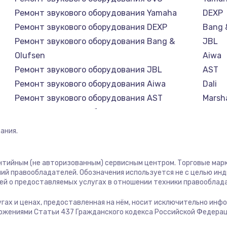
4900 руб.
Заказ
Ремонт звукового оборудования Yamaha
DEXP
Ремонт звукового оборудования DEXP
Bang 
1100 руб.
Заказ
Ремонт звукового оборудования Bang &
JBL
Olufsen
Aiwa
торов,
1000 руб.
Заказ
Ремонт звукового оборудования JBL
AST
Ремонт звукового оборудования Aiwa
Dali
Ремонт звукового оборудования AST
Marsha
1500 руб.
Заказ
Ремонт звукового оборудования Dali
Supra
Ремонт звукового оборудования Marshall
ания.
1700 руб.
Заказ
Ремонт звукового оборудования Supra
2100 руб.
Заказ
антийным (не авторизованным) сервисным центром. Торговые марки
ий правообладателей. Обозначения используется не с целью ин
ей о предоставляемых услугах в отношении техники правооблад
2000 руб.
Заказ
лугах и ценах, предоставленная на нём, носит исключительно инф
ожениями Статьи 437 Гражданского кодекса Российской Федерац
900 руб.
Заказ