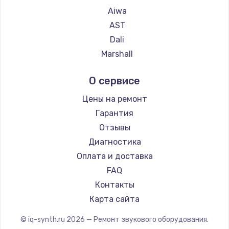
Aiwa
Заказать
AST
Dali
Замена термопасты
Marshall
995 руб.
Supra
Заказать
О сервисе
Замена шлейфа матрицы
Цены на ремонт
960 руб.
Гарантия
Отзывы
Заказать
Диагностика
Замена экрана
Оплата и доставка
1145 руб.
FAQ
Заказать
Контакты
Карта сайта
Замена северного моста
© iq-synth.ru
2026
— Ремонт звукового оборудования.
2600 руб.