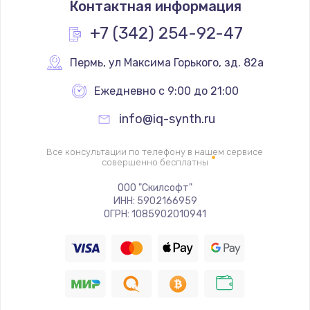
Контактная информация
1330 руб.
Заказать
+7 (342) 254-92-47
Замена контроллера питания
Пермь
,
 ул Максима Горького, зд. 82а
1490 руб.
Ежедневно с 9:00 до 21:00
Заказать
info@iq-synth.ru
Замена южного моста
Все консультации по телефону в нашем сервисе
2600 руб.
совершенно бесплатны
Заказать
ООО "Скилсофт"
ИНН: 5902166959
ОГРН: 1085902010941
Чистка от пыли
990 руб.
Заказать
Настройка ОС