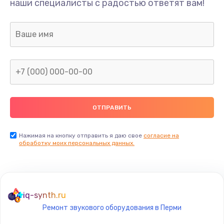
наши специалисты с радостью ответят вам!
400 руб.
Заказать
Замена дисплея
1200 руб.
Заказать
Ремонт сим-лотка
600 руб.
Заказать
Нажимая на кнопку отправить я даю свое
согласие на
обработку моих персональных данных.
Замена клавиатуры
1190 руб.
Заказать
iq-synth.ru
Ремонт звукового оборудования в Перми
Замена тачпада