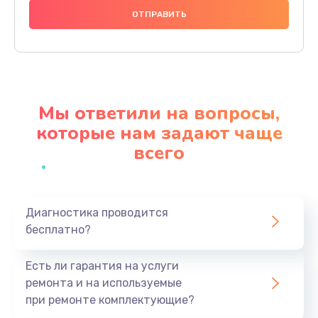
600 руб.
Заказать
Замена шлейфа
600 руб.
Мы ответили на вопросы,
Заказать
которые нам задают чаще
всего
Ремонт мультиконтроллера
1000 руб.
Заказать
Диагностика проводится
бесплатно?
Замена кнопки включения
800 руб.
Есть ли гарантия на услуги
Заказать
ремонта и на используемые
при ремонте комплектующие?
Замена камеры