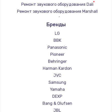
Ремонт звукового оборудования Dali
Заказать
Ремонт звукового оборудования Marshall
Ремонт звукового оборудования Supra
Замена звуковой карты
Бренды
1100 руб.
LG
Заказать
BBK
Panasonic
Замена микрофона
Pioneer
1050 руб.
Behringer
Заказать
Harman Kardon
JVC
Замена оперативной памяти
Samsung
890 руб.
Yamaha
Заказать
DEXP
Bang & Olufsen
Замена системы охлаждения
JBL
1500 руб.