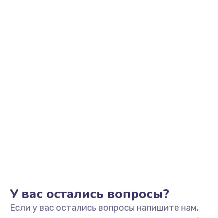
2200 руб.
Заказать
Ремонт микрофона
500 руб.
Заказать
Ремонт корпусных элементов
800 руб.
Заказать
Ремонт GPS-модуля
500 руб.
Заказать
У вас остались вопросы?
Если у вас остались вопросы напишите нам,
Ремонт динамика