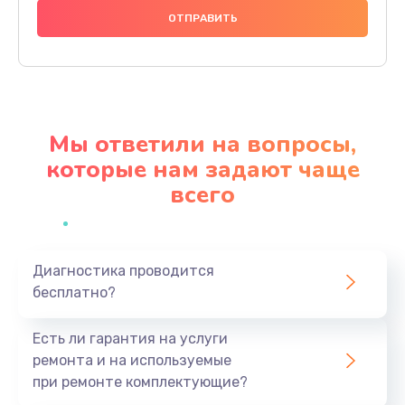
Замена диодного моста
800 руб.
Заказать
Замена 4-х-канальных мультиплексоров
Мы ответили на вопросы,
1400 руб.
которые нам задают чаще
Заказать
всего
Замена мотор-компрессора
1400 руб.
Заказать
Диагностика проводится
бесплатно?
Ремонт инвертора
Есть ли гарантия на услуги
600 руб.
ремонта и на используемые
Заказать
при ремонте комплектующие?