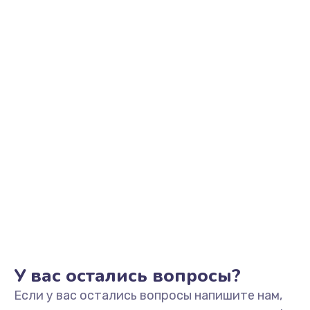
Ремонт цепи питания
450 руб.
Заказать
Прошивка
690 руб.
Заказать
Разборка-сборка
300 руб.
Заказать
У вас остались вопросы?
Если у вас остались вопросы напишите нам,