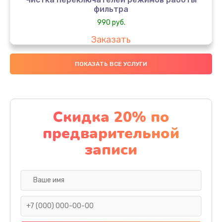
фильтра
990 руб.
Заказать
Восстановление цепей входного фильтра
ПОКАЗАТЬ ВСЕ УСЛУГИ
990 руб.
Заказать
Скидка 20% по
Ремонт канала
предварительной
1300 руб.
записи
Заказать
Замена микросхем
400 руб.
Заказать