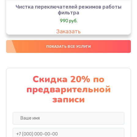
Чистка переключателей режимов работы
фильтра
990 руб.
Заказать
Восстановление цепей входного фильтра
ПОКАЗАТЬ ВСЕ УСЛУГИ
990 руб.
Заказать
Скидка 20% по
Ремонт канала
предварительной
1300 руб.
записи
Заказать
Замена микросхем
400 руб.
Заказать