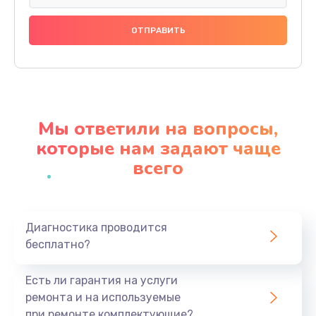
Замена диодного моста
800 руб.
Заказать
Замена 4-х-канальных мультиплексоров
Мы ответили на вопросы,
1400 руб.
которые нам задают чаще
Заказать
всего
Замена мотор-компрессора
1400 руб.
Заказать
Диагностика проводится
бесплатно?
Ремонт инвертора
Есть ли гарантия на услуги
600 руб.
ремонта и на используемые
Заказать
при ремонте комплектующие?