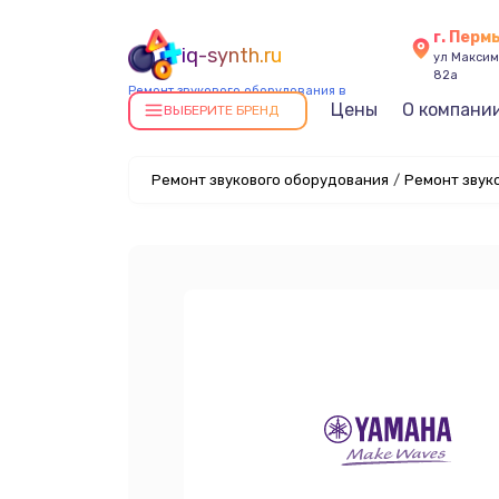
г. Перм
iq-synth.ru
ул Максима
82а
Ремонт звукового оборудования в
Цены
О компани
Перми
ВЫБЕРИТЕ БРЕНД
Ремонт звукового оборудования
/
Ремонт звук