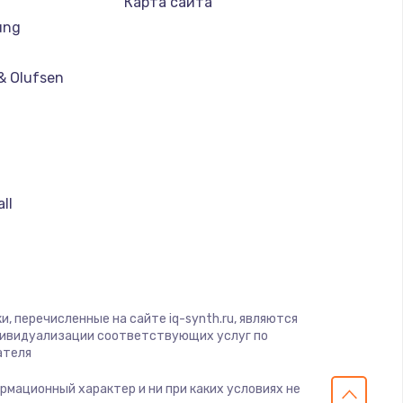
Карта сайта
ung
& Olufsen
ll
, перечисленные на сайте iq-synth.ru, являются
дивидуализации соответствующих услуг по
ателя
ормационный характер и ни при каких условиях не