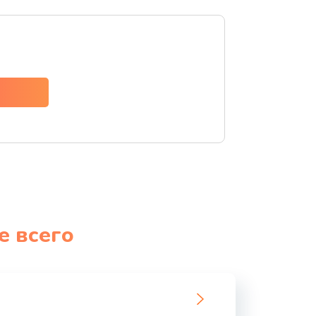
ать
ать
ать
ать
ать
ать
е всего
ать
ать