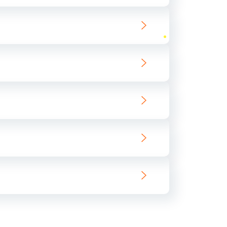
ать
ать
ать