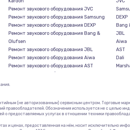
Kardon
JVC
Ремонт звукового оборудования JVC
Sams
Ремонт звукового оборудования Samsung
DEXP
Ремонт звукового оборудования DEXP
Bang 
Ремонт звукового оборудования Bang &
JBL
Olufsen
Aiwa
Ремонт звукового оборудования JBL
AST
Ремонт звукового оборудования Aiwa
Dali
Ремонт звукового оборудования AST
Marsha
Ремонт звукового оборудования Dali
Supra
Ремонт звукового оборудования Marshall
ания.
Ремонт звукового оборудования Supra
антийным (не авторизованным) сервисным центром. Торговые марки
ий правообладателей. Обозначения используется не с целью ин
ей о предоставляемых услугах в отношении техники правооблад
лугах и ценах, предоставленная на нём, носит исключительно инф