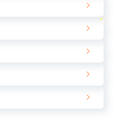
ать
ать