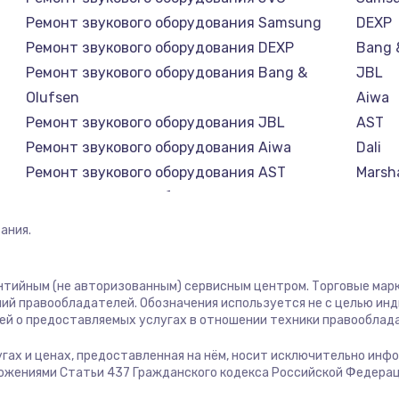
Ремонт звукового оборудования Samsung
DEXP
Ремонт звукового оборудования DEXP
Bang 
Ремонт звукового оборудования Bang &
JBL
Olufsen
Aiwa
Ремонт звукового оборудования JBL
AST
Ремонт звукового оборудования Aiwa
Dali
Ремонт звукового оборудования AST
Marsha
Ремонт звукового оборудования Dali
Supra
Ремонт звукового оборудования Marshall
ания.
Ремонт звукового оборудования Supra
антийным (не авторизованным) сервисным центром. Торговые марки
ий правообладателей. Обозначения используется не с целью ин
ей о предоставляемых услугах в отношении техники правооблад
лугах и ценах, предоставленная на нём, носит исключительно инф
ожениями Статьи 437 Гражданского кодекса Российской Федерац