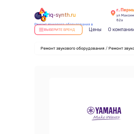
г. Перм
iq-synth.ru
ул Максима
82а
Ремонт звукового оборудования в
Цены
О компани
Перми
ВЫБЕРИТЕ БРЕНД
Ремонт звукового оборудования
/
Ремонт звук