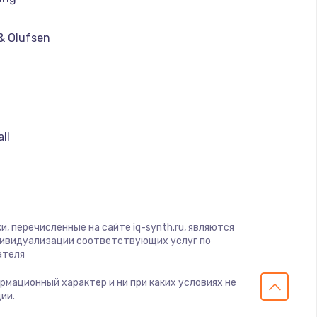
& Olufsen
ll
, перечисленные на сайте iq-synth.ru, являются
дивидуализации соответствующих услуг по
ателя
ормационный характер и ни при каких условиях не
ии.