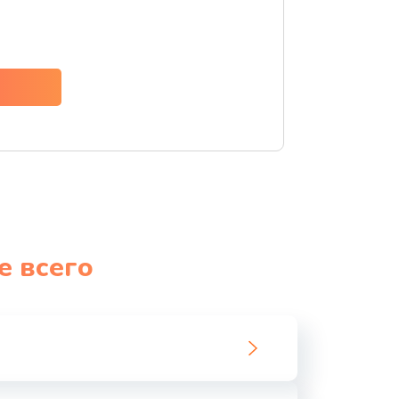
ать
ать
ать
ать
ать
е всего
ать
ать
ать